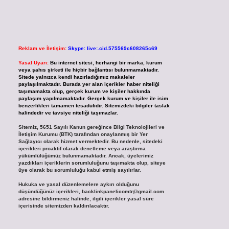
Reklam ve İletişim:
Skype: live:.cid.575569c608265c69
Yasal Uyarı:
Bu internet sitesi, herhangi bir marka, kurum
veya şahıs şirketi ile hiçbir bağlantısı bulunmamaktadır.
Sitede yalnızca kendi hazırladığımız makaleler
paylaşılmaktadır. Burada yer alan içerikler haber niteliği
taşımamakta olup, gerçek kurum ve kişiler hakkında
paylaşım yapılmamaktadır. Gerçek kurum ve kişiler ile isim
benzerlikleri tamamen tesadüfidir. Sitemizdeki bilgiler taslak
halindedir ve tavsiye niteliği taşımazlar.
Sitemiz, 5651 Sayılı Kanun gereğince Bilgi Teknolojileri ve
İletişim Kurumu (BTK) tarafından onaylanmış bir Yer
Sağlayıcı olarak hizmet vermektedir. Bu nedenle, sitedeki
içerikleri proaktif olarak denetleme veya araştırma
yükümlülüğümüz bulunmamaktadır. Ancak, üyelerimiz
yazdıkları içeriklerin sorumluluğunu taşımakta olup, siteye
üye olarak bu sorumluluğu kabul etmiş sayılırlar.
Hukuka ve yasal düzenlemelere aykırı olduğunu
düşündüğünüz içerikleri,
backlinkpanelicomtr@gmail.com
adresine bildirmeniz halinde, ilgili içerikler yasal süre
içerisinde sitemizden kaldırılacaktır.