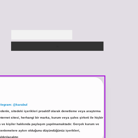
Arama
elegram: @karabul
denle, sitedeki içerikleri proaktif olarak denetleme veya araştırma
rnet sitesi, herhangi bir marka, kurum veya şahıs şirketi ile hiçbir
rum ve kişiler hakkında paylaşım yapılmamaktadır. Gerçek kurum ve
üzenlemelere aykırı olduğunu düşündüğünüz içerikleri,
ldırılacaktır.