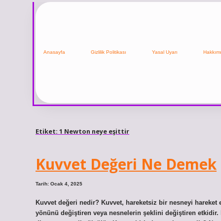
Anasayfa
Gizlilik Politikası
Yasal Uyarı
Hakkım
Etiket:
1 Newton neye eşittir
Kuvvet Değeri Ne Demek
Tarih: Ocak 4, 2025
Kuvvet değeri nedir? Kuvvet, hareketsiz bir nesneyi hareket 
yönünü değiştiren veya nesnelerin şeklini değiştiren etkidir. K