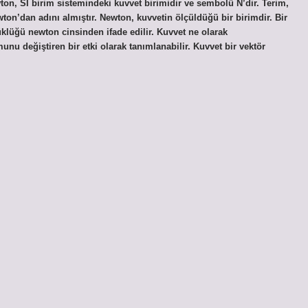
ton, SI birim sistemindeki kuvvet birimidir ve sembolü N’dir. Terim,
ewton’dan adını almıştır. Newton, kuvvetin ölçüldüğü bir birimdir. Bir
lüğü newton cinsinden ifade edilir. Kuvvet ne olarak
unu değiştiren bir etki olarak tanımlanabilir. Kuvvet bir vektör