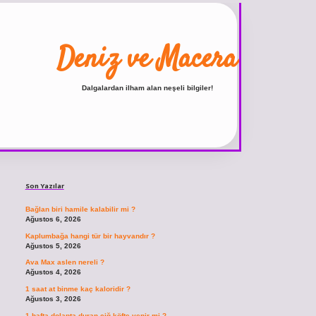
Deniz ve Macera
Dalgalardan ilham alan neşeli bilgiler!
Sidebar
ww.betexper.xyz/
betci.co
betci giriş
hiltonbet güncel giriş
Son Yazılar
Bağlan biri hamile kalabilir mi ?
Ağustos 6, 2026
Kaplumbağa hangi tür bir hayvandır ?
Ağustos 5, 2026
Ava Max aslen nereli ?
Ağustos 4, 2026
1 saat at binme kaç kaloridir ?
Ağustos 3, 2026
1 hafta dolapta duran çiğ köfte yenir mi ?