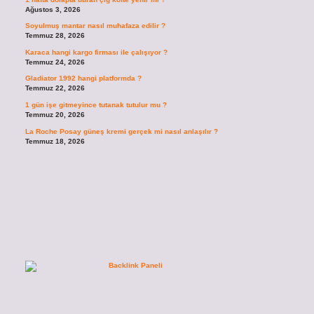
Ağustos 3, 2026
Soyulmuş mantar nasıl muhafaza edilir ?
Temmuz 28, 2026
Karaca hangi kargo firması ile çalışıyor ?
Temmuz 24, 2026
Gladiator 1992 hangi platformda ?
Temmuz 22, 2026
1 gün işe gitmeyince tutanak tutulur mu ?
Temmuz 20, 2026
La Roche Posay güneş kremi gerçek mi nasıl anlaşılır ?
Temmuz 18, 2026