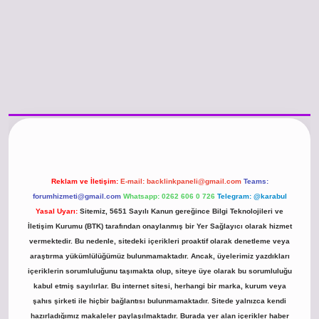
ş
https://www.betexper.xyz/
betci.co
betci giriş
hiltonbet güncel giriş
Reklam ve İletişim:
E-mail:
backlinkpaneli@gmail.com
Teams:
forumhizmeti@gmail.com
Whatsapp: 0262 606 0 726
Telegram: @karabul
Yasal Uyarı:
Sitemiz, 5651 Sayılı Kanun gereğince Bilgi Teknolojileri ve
İletişim Kurumu (BTK) tarafından onaylanmış bir Yer Sağlayıcı olarak hizmet
vermektedir. Bu nedenle, sitedeki içerikleri proaktif olarak denetleme veya
araştırma yükümlülüğümüz bulunmamaktadır. Ancak, üyelerimiz yazdıkları
içeriklerin sorumluluğunu taşımakta olup, siteye üye olarak bu sorumluluğu
kabul etmiş sayılırlar. Bu internet sitesi, herhangi bir marka, kurum veya
şahıs şirketi ile hiçbir bağlantısı bulunmamaktadır. Sitede yalnızca kendi
hazırladığımız makaleler paylaşılmaktadır. Burada yer alan içerikler haber