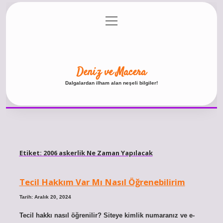
menüyü
Anasayfa
Gizlilik Politikası
Yasal Uyarı
aç
Hakkımızda
Deniz ve Macera
Dalgalardan ilham alan neşeli bilgiler!
Etiket:
2006 askerlik Ne Zaman Yapılacak
Tecil Hakkım Var Mı Nasıl Öğrenebilirim
Tarih: Aralık 20, 2024
Tecil hakkı nasıl öğrenilir? Siteye kimlik numaranız ve e-