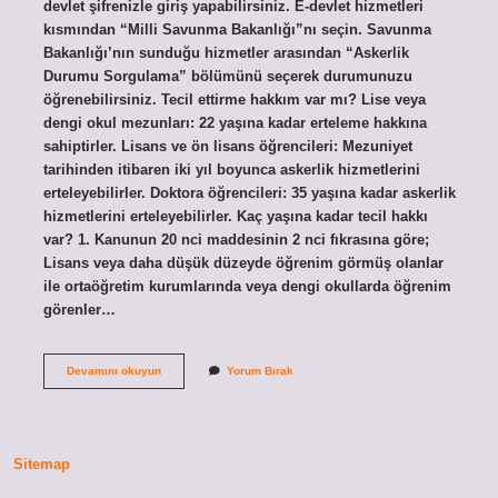
devlet şifrenizle giriş yapabilirsiniz. E-devlet hizmetleri
kısmından “Milli Savunma Bakanlığı”nı seçin. Savunma
Bakanlığı’nın sunduğu hizmetler arasından “Askerlik
Durumu Sorgulama” bölümünü seçerek durumunuzu
öğrenebilirsiniz. Tecil ettirme hakkım var mı? Lise veya
dengi okul mezunları: 22 yaşına kadar erteleme hakkına
sahiptirler. Lisans ve ön lisans öğrencileri: Mezuniyet
tarihinden itibaren iki yıl boyunca askerlik hizmetlerini
erteleyebilirler. Doktora öğrencileri: 35 yaşına kadar askerlik
hizmetlerini erteleyebilirler. Kaç yaşına kadar tecil hakkı
var? 1. Kanunun 20 nci maddesinin 2 nci fıkrasına göre;
Lisans veya daha düşük düzeyde öğrenim görmüş olanlar
ile ortaöğretim kurumlarında veya dengi okullarda öğrenim
görenler…
Tecil
Devamını okuyun
Yorum Bırak
Hakkım
Var
Mı
Nasıl
Öğrenebilirim
Sitemap