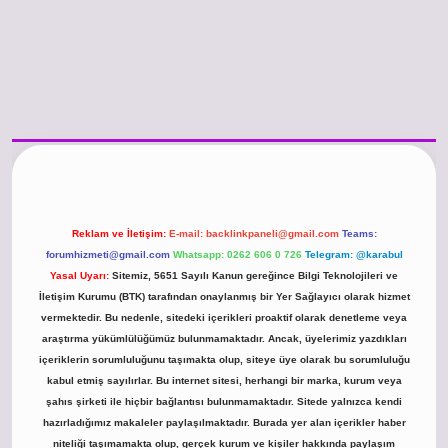
o güncel giriş
https://www.betexper.xyz/
betci.co
betci giriş
hiltonbet günc
Reklam ve İletişim:
E-mail:
backlinkpaneli@gmail.com
Teams:
forumhizmeti@gmail.com
Whatsapp: 0262 606 0 726
Telegram: @karabul
Yasal Uyarı:
Sitemiz, 5651 Sayılı Kanun gereğince Bilgi Teknolojileri ve
İletişim Kurumu (BTK) tarafından onaylanmış bir Yer Sağlayıcı olarak hizmet
vermektedir. Bu nedenle, sitedeki içerikleri proaktif olarak denetleme veya
araştırma yükümlülüğümüz bulunmamaktadır. Ancak, üyelerimiz yazdıkları
içeriklerin sorumluluğunu taşımakta olup, siteye üye olarak bu sorumluluğu
kabul etmiş sayılırlar. Bu internet sitesi, herhangi bir marka, kurum veya
şahıs şirketi ile hiçbir bağlantısı bulunmamaktadır. Sitede yalnızca kendi
hazırladığımız makaleler paylaşılmaktadır. Burada yer alan içerikler haber
niteliği taşımamakta olup, gerçek kurum ve kişiler hakkında paylaşım