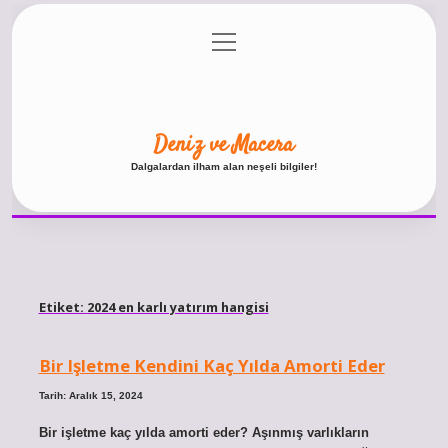
menüyü
Anasayfa
Gizlilik Politikası
Yasal Uyarı
aç
Hakkımızda
Deniz ve Macera
Dalgalardan ilham alan neşeli bilgiler!
Etiket:
2024 en karlı yatırım hangisi
Bir Işletme Kendini Kaç Yılda Amorti Eder
Tarih: Aralık 15, 2024
Bir işletme kaç yılda amorti eder? Aşınmış varlıkların