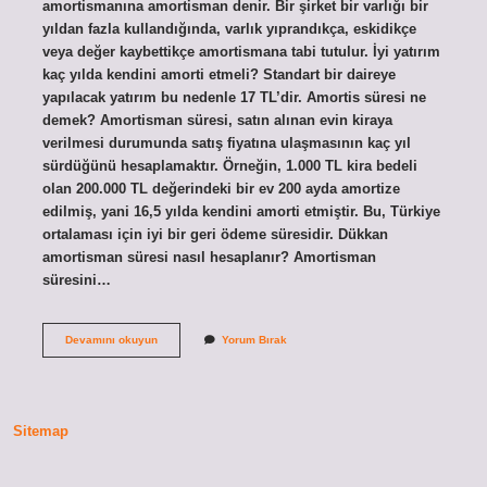
amortismanına amortisman denir. Bir şirket bir varlığı bir
yıldan fazla kullandığında, varlık yıprandıkça, eskidikçe
veya değer kaybettikçe amortismana tabi tutulur. İyi yatırım
kaç yılda kendini amorti etmeli? Standart bir daireye
yapılacak yatırım bu nedenle 17 TL’dir. Amortis süresi ne
demek? Amortisman süresi, satın alınan evin kiraya
verilmesi durumunda satış fiyatına ulaşmasının kaç yıl
sürdüğünü hesaplamaktır. Örneğin, 1.000 TL kira bedeli
olan 200.000 TL değerindeki bir ev 200 ayda amortize
edilmiş, yani 16,5 yılda kendini amorti etmiştir. Bu, Türkiye
ortalaması için iyi bir geri ödeme süresidir. Dükkan
amortisman süresi nasıl hesaplanır? Amortisman
süresini…
Bir
Devamını okuyun
Yorum Bırak
Işletme
Kendini
Kaç
Yılda
Amorti
Sitemap
Eder