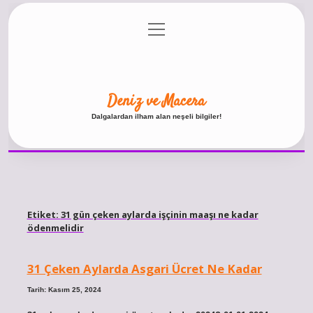
menüyü
Anasayfa
Gizlilik Politikası
Yasal Uyarı
aç
Hakkımızda
Deniz ve Macera
Dalgalardan ilham alan neşeli bilgiler!
Etiket:
31 gün çeken aylarda işçinin maaşı ne kadar
ödenmelidir
31 Çeken Aylarda Asgari Ücret Ne Kadar
Tarih: Kasım 25, 2024