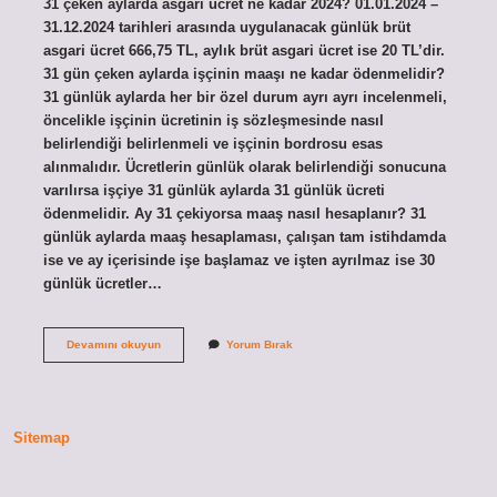
31 çeken aylarda asgari ücret ne kadar 2024? 01.01.2024 –
31.12.2024 tarihleri ​​arasında uygulanacak günlük brüt
asgari ücret 666,75 TL, aylık brüt asgari ücret ise 20 TL’dir.
31 gün çeken aylarda işçinin maaşı ne kadar ödenmelidir?
31 günlük aylarda her bir özel durum ayrı ayrı incelenmeli,
öncelikle işçinin ücretinin iş sözleşmesinde nasıl
belirlendiği belirlenmeli ve işçinin bordrosu esas
alınmalıdır. Ücretlerin günlük olarak belirlendiği sonucuna
varılırsa işçiye 31 günlük aylarda 31 günlük ücreti
ödenmelidir. Ay 31 çekiyorsa maaş nasıl hesaplanır? 31
günlük aylarda maaş hesaplaması, çalışan tam istihdamda
ise ve ay içerisinde işe başlamaz ve işten ayrılmaz ise 30
günlük ücretler…
31
Devamını okuyun
Yorum Bırak
Çeken
Aylarda
Asgari
Ücret
Ne
Sitemap
Kadar