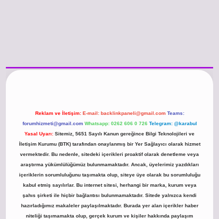
ilbet
vdcasino giriş sitesi
vdcasino güncel giriş
https://www.betexper.xyz/
b
Reklam ve İletişim:
E-mail:
backlinkpaneli@gmail.com
Teams:
forumhizmeti@gmail.com
Whatsapp: 0262 606 0 726
Telegram: @karabul
Yasal Uyarı:
Sitemiz, 5651 Sayılı Kanun gereğince Bilgi Teknolojileri ve
İletişim Kurumu (BTK) tarafından onaylanmış bir Yer Sağlayıcı olarak hizmet
vermektedir. Bu nedenle, sitedeki içerikleri proaktif olarak denetleme veya
araştırma yükümlülüğümüz bulunmamaktadır. Ancak, üyelerimiz yazdıkları
içeriklerin sorumluluğunu taşımakta olup, siteye üye olarak bu sorumluluğu
kabul etmiş sayılırlar. Bu internet sitesi, herhangi bir marka, kurum veya
şahıs şirketi ile hiçbir bağlantısı bulunmamaktadır. Sitede yalnızca kendi
hazırladığımız makaleler paylaşılmaktadır. Burada yer alan içerikler haber
niteliği taşımamakta olup, gerçek kurum ve kişiler hakkında paylaşım