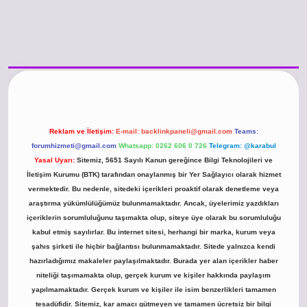
ncel giriş
https://www.betexper.xyz/
betci.co
betci giriş
hiltonbet güncel gi
Reklam ve İletişim:
E-mail:
backlinkpaneli@gmail.com
Teams:
forumhizmeti@gmail.com
Whatsapp: 0262 606 0 726
Telegram: @karabul
Yasal Uyarı:
Sitemiz, 5651 Sayılı Kanun gereğince Bilgi Teknolojileri ve
İletişim Kurumu (BTK) tarafından onaylanmış bir Yer Sağlayıcı olarak hizmet
vermektedir. Bu nedenle, sitedeki içerikleri proaktif olarak denetleme veya
araştırma yükümlülüğümüz bulunmamaktadır. Ancak, üyelerimiz yazdıkları
içeriklerin sorumluluğunu taşımakta olup, siteye üye olarak bu sorumluluğu
kabul etmiş sayılırlar. Bu internet sitesi, herhangi bir marka, kurum veya
şahıs şirketi ile hiçbir bağlantısı bulunmamaktadır. Sitede yalnızca kendi
hazırladığımız makaleler paylaşılmaktadır. Burada yer alan içerikler haber
niteliği taşımamakta olup, gerçek kurum ve kişiler hakkında paylaşım
yapılmamaktadır. Gerçek kurum ve kişiler ile isim benzerlikleri tamamen
tesadüfidir. Sitemiz, kar amacı gütmeyen ve tamamen ücretsiz bir bilgi