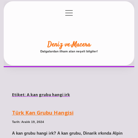
menüyü
Anasayfa
Gizlilik Politikası
Yasal Uyarı
aç
Hakkımızda
Deniz ve Macera
Dalgalardan ilham alan neşeli bilgiler!
Etiket:
A kan grubu hangi irk
Türk Kan Grubu Hangisi
Tarih: Aralık 19, 2024
A kan grubu hangi irk? A kan grubu, Dinarik ırkında Alpin