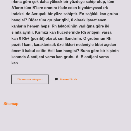
ırkına göre çok daha yüksek bir yüzdeye sahip olup, tüm
A’ların tüm B’lere oranını ifade eden biyokimyasal ırk
indeksi de Avrupalı ​​bir yüze sahiptir. En sağlıklı kan grubu
hangisi? Diğer tüm gruplar gibi, 0 olarak işaretlenen
kanların hemen hepsi Rh faktörünün varlığına göre iki
sınıfa ayrılır. Kırmızı kan hücrelerinde Rh antijeni varsa,
kan 0 Rh+ (pozitif) olarak sınıflandırılır. O grubunun Rh
pozitif kanı, karakteristik özellikleri nedeniyle tıbbi açıdan
önemli kabul edilir. Asil kan hangisi? Buna göre bir kişinin
kanında A antijeni varsa kan grubu A, B antijeni varsa
kan…
Türk
Devamını okuyun
Yorum Bırak
Kan
Grubu
Hangisi
Sitemap