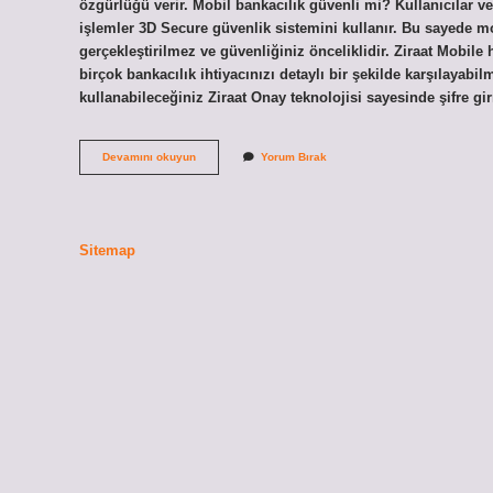
özgürlüğü verir. Mobil bankacılık güvenli mi? Kullanıcılar v
işlemler 3D Secure güvenlik sistemini kullanır. Bu sayede m
gerçekleştirilmez ve güvenliğiniz önceliklidir. Ziraat Mobile
birçok bankacılık ihtiyacınızı detaylı bir şekilde karşılayab
kullanabileceğiniz Ziraat Onay teknolojisi sayesinde şifre gi
Mobil
Devamını okuyun
Yorum Bırak
Hesabı
Ne
Demek
Sitemap