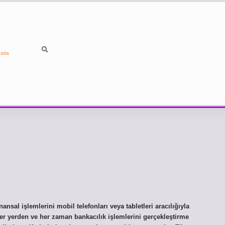
ızda
ansal işlemlerini mobil telefonları veya tabletleri aracılığıyla
her yerden ve her zaman bankacılık işlemlerini gerçekleştirme