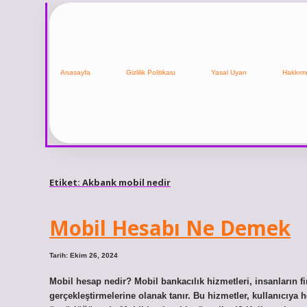
Anasayfa
Gizlilik Politikası
Yasal Uyarı
Hakkım
Etiket:
Akbank mobil nedir
Mobil Hesabı Ne Demek
Tarih: Ekim 26, 2024
Mobil hesap nedir? Mobil bankacılık hizmetleri, insanların fin
gerçekleştirmelerine olanak tanır. Bu hizmetler, kullanıcıya 