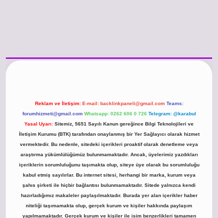
o güncel giriş
https://www.betexper.xyz/
betci.co
betci giriş
hiltonbet günce
Reklam ve İletişim:
E-mail:
backlinkpaneli@gmail.com
Teams:
forumhizmeti@gmail.com
Whatsapp: 0262 606 0 726
Telegram: @karabul
Yasal Uyarı:
Sitemiz, 5651 Sayılı Kanun gereğince Bilgi Teknolojileri ve
İletişim Kurumu (BTK) tarafından onaylanmış bir Yer Sağlayıcı olarak hizmet
vermektedir. Bu nedenle, sitedeki içerikleri proaktif olarak denetleme veya
araştırma yükümlülüğümüz bulunmamaktadır. Ancak, üyelerimiz yazdıkları
içeriklerin sorumluluğunu taşımakta olup, siteye üye olarak bu sorumluluğu
kabul etmiş sayılırlar. Bu internet sitesi, herhangi bir marka, kurum veya
şahıs şirketi ile hiçbir bağlantısı bulunmamaktadır. Sitede yalnızca kendi
hazırladığımız makaleler paylaşılmaktadır. Burada yer alan içerikler haber
niteliği taşımamakta olup, gerçek kurum ve kişiler hakkında paylaşım
yapılmamaktadır. Gerçek kurum ve kişiler ile isim benzerlikleri tamamen