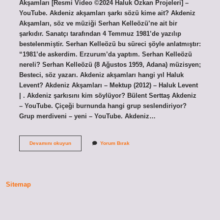
Akşamları [Resmi Video ©2024 Haluk Özkan Projeleri] –
YouTube. Akdeniz akşamları şarkı sözü kime ait? Akdeniz
Akşamları, söz ve müziği Serhan Kelleözü’ne ait bir
şarkıdır. Sanatçı tarafından 4 Temmuz 1981’de yazılıp
bestelenmiştir. Serhan Kelleözü bu süreci şöyle anlatmıştır:
“1981’de askerdim. Erzurum’da yaptım. Serhan Kelleözü
nereli? Serhan Kelleözü (8 Ağustos 1959, Adana) müzisyen;
Besteci, söz yazarı. Akdeniz akşamları hangi yıl Haluk
Levent? Akdeniz Akşamları – Mektup (2012) – Haluk Levent
| . Akdeniz şarkısını kim söylüyor? Bülent Serttaş Akdeniz
– YouTube. Çiçeği burnunda hangi grup seslendiriyor?
Grup merdiveni – yeni – YouTube. Akdeniz…
Akdeniz
Devamını okuyun
Yorum Bırak
Akşamları
Kim
Seslendiriyor
Sitemap