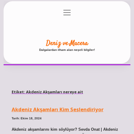
menüyü
Anasayfa
Gizlilik Politikası
Yasal Uyarı
aç
Hakkımızda
Deniz ve Macera
Dalgalardan ilham alan neşeli bilgiler!
Etiket:
Akdeniz Akşamları nereye ait
Akdeniz Akşamları Kim Seslendiriyor
Tarih: Ekim 18, 2024
Akdeniz akşamlarını kim söylüyor? Sevda Onat | Akdeniz