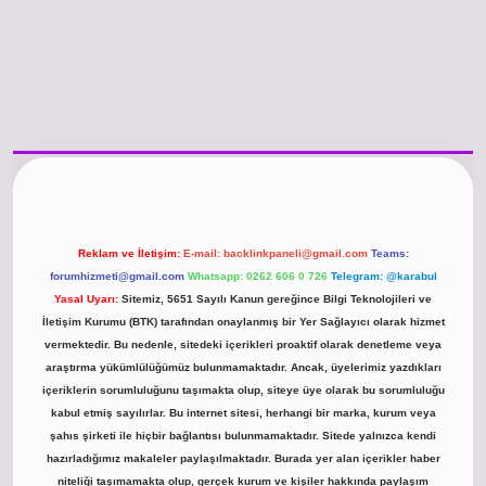
/www.betexper.xyz/
betci.co
betci giriş
hiltonbet güncel giriş
Reklam ve İletişim:
E-mail:
backlinkpaneli@gmail.com
Teams:
forumhizmeti@gmail.com
Whatsapp: 0262 606 0 726
Telegram: @karabul
Yasal Uyarı:
Sitemiz, 5651 Sayılı Kanun gereğince Bilgi Teknolojileri ve
İletişim Kurumu (BTK) tarafından onaylanmış bir Yer Sağlayıcı olarak hizmet
vermektedir. Bu nedenle, sitedeki içerikleri proaktif olarak denetleme veya
araştırma yükümlülüğümüz bulunmamaktadır. Ancak, üyelerimiz yazdıkları
içeriklerin sorumluluğunu taşımakta olup, siteye üye olarak bu sorumluluğu
kabul etmiş sayılırlar. Bu internet sitesi, herhangi bir marka, kurum veya
şahıs şirketi ile hiçbir bağlantısı bulunmamaktadır. Sitede yalnızca kendi
hazırladığımız makaleler paylaşılmaktadır. Burada yer alan içerikler haber
niteliği taşımamakta olup, gerçek kurum ve kişiler hakkında paylaşım