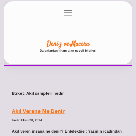
menüyü
Anasayfa
Gizlilik Politikası
Yasal Uyarı
aç
Hakkımızda
Deniz ve Macera
Dalgalardan ilham alan neşeli bilgiler!
Etiket:
Akıl sahipleri nedir
Akıl Verene Ne Denir
Tarih: Ekim 20, 2024
Akıl veren insana ne denir? Entelektüel; Yazının icadından