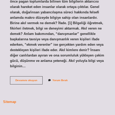
önce pagan toplumlarda bilinen tüm bilgilerin aktarıcısı
olarak hareket eden insanlar olarak ortaya çıktılar. Genel
olarak, doğa/insan yabancılaşma süreci hakkında felsefi
anlamda makro düzeyde bilgiye sahip olan insanlardır.
Birine akıl vermek ne demek? İfade. [1] Bilgeliği öğretmek,
fikirleri iletmek, bilgi ve deneyimi aktarmak. Akıl veren ne
demek? Anlam bakımından, “danışmanlar” genellikle
başkalarına tavsiye veya danışmanlık veren kişileri ifade
ederken, “ekmek verenler” ise gerçekten yardım eden veya
destekleyen kişileri ifade eder. Akıl kimlere denir? İnsanı
diğer canlılardan ayıran ve ona sorumluluk yükleyen çekim
gücü, düşünme ve anlama yeteneği. Akıl yoluyla bilgi veya
bilginin…
Akıl
Devamını okuyun
Yorum Bırak
Verene
Ne
Denir
Sitemap