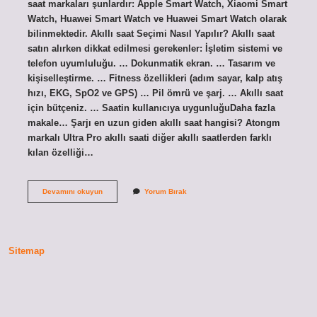
saat markaları şunlardır: Apple Smart Watch, Xiaomi Smart
Watch, Huawei Smart Watch ve Huawei Smart Watch olarak
bilinmektedir. Akıllı saat Seçimi Nasıl Yapılır? Akıllı saat
satın alırken dikkat edilmesi gerekenler: İşletim sistemi ve
telefon uyumluluğu. … Dokunmatik ekran. … Tasarım ve
kişiselleştirme. … Fitness özellikleri (adım sayar, kalp atış
hızı, EKG, SpO2 ve GPS) … Pil ömrü ve şarj. … Akıllı saat
için bütçeniz. … Saatin kullanıcıya uygunluğuDaha fazla
makale… Şarjı en uzun giden akıllı saat hangisi? Atongm
markalı Ultra Pro akıllı saati diğer akıllı saatlerden farklı
kılan özelliği…
Akıllı
Devamını okuyun
Yorum Bırak
Saatte
Hangi
Markalar
Iyi
Sitemap