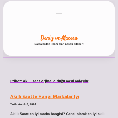
menüyü
Anasayfa
Gizlilik Politikası
Yasal Uyarı
aç
Hakkımızda
Deniz ve Macera
Dalgalardan ilham alan neşeli bilgiler!
Etiket:
Akıllı saat orjinal olduğu nasıl anlaşılır
Akıllı Saatte Hangi Markalar Iyi
Tarih: Aralık 6, 2024
Akıllı Saate en iyi marka hangisi? Genel olarak en iyi akıllı