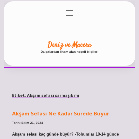
menüyü
Anasayfa
Gizlilik Politikası
Yasal Uyarı
aç
Hakkımızda
Deniz ve Macera
Dalgalardan ilham alan neşeli bilgiler!
Etiket:
Akşam sefası sarmaşık mı
Akşam Sefası Ne Kadar Sürede Büyür
Tarih: Ekim 21, 2024
Akşam sefası kaç günde büyür? -Tohumlar 10-14 günde