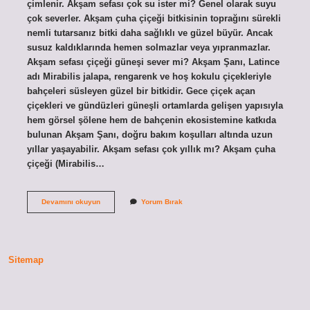
çimlenir. Akşam sefası çok su ister mi? Genel olarak suyu
çok severler. Akşam çuha çiçeği bitkisinin toprağını sürekli
nemli tutarsanız bitki daha sağlıklı ve güzel büyür. Ancak
susuz kaldıklarında hemen solmazlar veya yıpranmazlar.
Akşam sefası çiçeği güneşi sever mi? Akşam Şanı, Latince
adı Mirabilis jalapa, rengarenk ve hoş kokulu çiçekleriyle
bahçeleri süsleyen güzel bir bitkidir. Gece çiçek açan
çiçekleri ve gündüzleri güneşli ortamlarda gelişen yapısıyla
hem görsel şölene hem de bahçenin ekosistemine katkıda
bulunan Akşam Şanı, doğru bakım koşulları altında uzun
yıllar yaşayabilir. Akşam sefası çok yıllık mı? Akşam çuha
çiçeği (Mirabilis…
Akşam
Devamını okuyun
Yorum Bırak
Sefası
Ne
Kadar
Sürede
Büyür
Sitemap