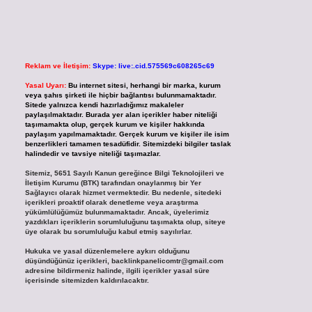
Reklam ve İletişim:
Skype: live:.cid.575569c608265c69
Yasal Uyarı:
Bu internet sitesi, herhangi bir marka, kurum
veya şahıs şirketi ile hiçbir bağlantısı bulunmamaktadır.
Sitede yalnızca kendi hazırladığımız makaleler
paylaşılmaktadır. Burada yer alan içerikler haber niteliği
taşımamakta olup, gerçek kurum ve kişiler hakkında
paylaşım yapılmamaktadır. Gerçek kurum ve kişiler ile isim
benzerlikleri tamamen tesadüfidir. Sitemizdeki bilgiler taslak
halindedir ve tavsiye niteliği taşımazlar.
Sitemiz, 5651 Sayılı Kanun gereğince Bilgi Teknolojileri ve
İletişim Kurumu (BTK) tarafından onaylanmış bir Yer
Sağlayıcı olarak hizmet vermektedir. Bu nedenle, sitedeki
içerikleri proaktif olarak denetleme veya araştırma
yükümlülüğümüz bulunmamaktadır. Ancak, üyelerimiz
yazdıkları içeriklerin sorumluluğunu taşımakta olup, siteye
üye olarak bu sorumluluğu kabul etmiş sayılırlar.
Hukuka ve yasal düzenlemelere aykırı olduğunu
düşündüğünüz içerikleri,
backlinkpanelicomtr@gmail.com
adresine bildirmeniz halinde, ilgili içerikler yasal süre
içerisinde sitemizden kaldırılacaktır.