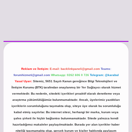
/www.betexper.xyz/
betci.co
betci giriş
hiltonbet güncel giriş
Reklam ve İletişim:
E-mail:
backlinkpaneli@gmail.com
Teams:
forumhizmeti@gmail.com
Whatsapp: 0262 606 0 726
Telegram: @karabul
Yasal Uyarı:
Sitemiz, 5651 Sayılı Kanun gereğince Bilgi Teknolojileri ve
İletişim Kurumu (BTK) tarafından onaylanmış bir Yer Sağlayıcı olarak hizmet
vermektedir. Bu nedenle, sitedeki içerikleri proaktif olarak denetleme veya
araştırma yükümlülüğümüz bulunmamaktadır. Ancak, üyelerimiz yazdıkları
içeriklerin sorumluluğunu taşımakta olup, siteye üye olarak bu sorumluluğu
kabul etmiş sayılırlar. Bu internet sitesi, herhangi bir marka, kurum veya
şahıs şirketi ile hiçbir bağlantısı bulunmamaktadır. Sitede yalnızca kendi
hazırladığımız makaleler paylaşılmaktadır. Burada yer alan içerikler haber
niteliği taşımamakta olup, gerçek kurum ve kişiler hakkında paylaşım