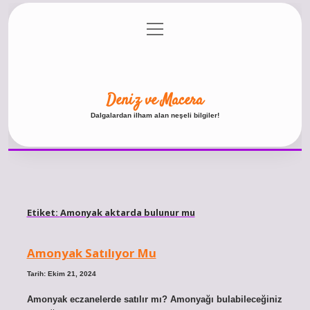
menüyü
Anasayfa
Gizlilik Politikası
Yasal Uyarı
aç
Hakkımızda
Deniz ve Macera
Dalgalardan ilham alan neşeli bilgiler!
Etiket:
Amonyak aktarda bulunur mu
Amonyak Satılıyor Mu
Tarih: Ekim 21, 2024
Amonyak eczanelerde satılır mı? Amonyağı bulabileceğiniz