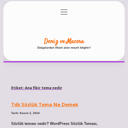
menüyü
Anasayfa
Gizlilik Politikası
Yasal Uyarı
aç
Hakkımızda
Deniz ve Macera
Dalgalardan ilham alan neşeli bilgiler!
Etiket:
Ana fikir tema nedir
Tdk Sözlük Tema Ne Demek
Tarih: Kasım 2, 2024
Sözlük teması nedir? WordPress Sözlük Teması,