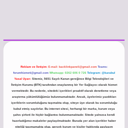
 güncel giriş
https://www.betexper.xyz/
betci.co
betci giriş
hiltonbet günce
Reklam ve İletişim:
E-mail:
backlinkpaneli@gmail.com
Teams:
forumhizmeti@gmail.com
Whatsapp: 0262 606 0 726
Telegram: @karabul
Yasal Uyarı:
Sitemiz, 5651 Sayılı Kanun gereğince Bilgi Teknolojileri ve
İletişim Kurumu (BTK) tarafından onaylanmış bir Yer Sağlayıcı olarak hizmet
vermektedir. Bu nedenle, sitedeki içerikleri proaktif olarak denetleme veya
araştırma yükümlülüğümüz bulunmamaktadır. Ancak, üyelerimiz yazdıkları
içeriklerin sorumluluğunu taşımakta olup, siteye üye olarak bu sorumluluğu
kabul etmiş sayılırlar. Bu internet sitesi, herhangi bir marka, kurum veya
şahıs şirketi ile hiçbir bağlantısı bulunmamaktadır. Sitede yalnızca kendi
hazırladığımız makaleler paylaşılmaktadır. Burada yer alan içerikler haber
niteliği taşımamakta olup, gerçek kurum ve kişiler hakkında paylaşım