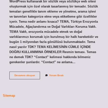
WordPress kullanarak bir sözlük veya sözlükçe web sitesi
oluşturmak için özel olarak tasarlanmış bir temadır. Sözlük
temaları genellikle tanım ekleme ve yönetme, arama işlevi
ve tanımları kategorize etme veya etiketleme gibi özellikler
içerir. Tema nedir anlamı kısaca? TEMA, Türkiye Erozyonla
Mücadele, Ağaçlandırma ve Doğal Varlıkları Koruma Vakfı.
TEMA Vakfı, erozyonla mücadele etmek ve doğal
varlıklarımızı korumak için kurulmuş bir halk hareketidir ve
bugün 1 milyondan fazla gönüllüsü bulunmaktadır. Tema
nasıl yazılır TDK? TEMA KELİMESİNİN CÜMLE İÇİNDE
DOĞRU KULLANIMINA ÖRNEKLER Resmin teması. Temas
ne demek TDK? “Contact” kelimesi hakkında bilmeniz
gerekenler şunlardır. “Contact” ne anlama…
Tdk
Devamını okuyun
Yorum Bırak
Sözlük
Tema
Ne
Demek
Sitemap