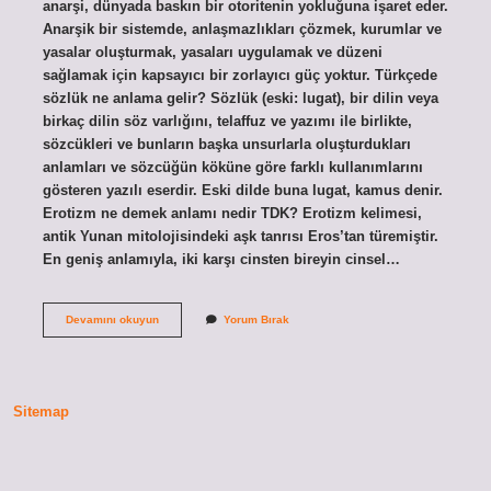
anarşi, dünyada baskın bir otoritenin yokluğuna işaret eder.
Anarşik bir sistemde, anlaşmazlıkları çözmek, kurumlar ve
yasalar oluşturmak, yasaları uygulamak ve düzeni
sağlamak için kapsayıcı bir zorlayıcı güç yoktur. Türkçede
sözlük ne anlama gelir? Sözlük (eski: lugat), bir dilin veya
birkaç dilin söz varlığını, telaffuz ve yazımı ile birlikte,
sözcükleri ve bunların başka unsurlarla oluşturdukları
anlamları ve sözcüğün köküne göre farklı kullanımlarını
gösteren yazılı eserdir. Eski dilde buna lugat, kamus denir.
Erotizm ne demek anlamı nedir TDK? Erotizm kelimesi,
antik Yunan mitolojisindeki aşk tanrısı Eros’tan türemiştir.
En geniş anlamıyla, iki karşı cinsten bireyin cinsel…
Anarşik
Devamını okuyun
Yorum Bırak
Ne
Demek
Tdk
Sitemap