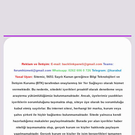
no güncel giriş
https://www.betexper.xyz/
betci.co
betci giriş
hiltonbet günc
Reklam ve İletişim:
E-mail:
backlinkpaneli@gmail.com
Teams:
forumhizmeti@gmail.com
Whatsapp: 0262 606 0 726
Telegram: @karabul
Yasal Uyarı:
Sitemiz, 5651 Sayılı Kanun gereğince Bilgi Teknolojileri ve
İletişim Kurumu (BTK) tarafından onaylanmış bir Yer Sağlayıcı olarak hizmet
vermektedir. Bu nedenle, sitedeki içerikleri proaktif olarak denetleme veya
araştırma yükümlülüğümüz bulunmamaktadır. Ancak, üyelerimiz yazdıkları
içeriklerin sorumluluğunu taşımakta olup, siteye üye olarak bu sorumluluğu
kabul etmiş sayılırlar. Bu internet sitesi, herhangi bir marka, kurum veya
şahıs şirketi ile hiçbir bağlantısı bulunmamaktadır. Sitede yalnızca kendi
hazırladığımız makaleler paylaşılmaktadır. Burada yer alan içerikler haber
niteliği taşımamakta olup, gerçek kurum ve kişiler hakkında paylaşım
yapılmamaktadır. Gerçek kurum ve kişiler ile isim benzerlikleri tamamen