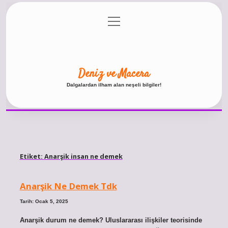
menüyü
Anasayfa
Gizlilik Politikası
Yasal Uyarı
aç
Hakkımızda
Deniz ve Macera
Dalgalardan ilham alan neşeli bilgiler!
Etiket:
Anarşik insan ne demek
Anarşik Ne Demek Tdk
Tarih: Ocak 5, 2025
Anarşik durum ne demek? Uluslararası ilişkiler teorisinde