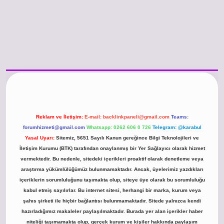
o güncel giriş
https://www.betexper.xyz/
betci.co
betci giriş
hiltonbet günce
Reklam ve İletişim:
E-mail:
backlinkpaneli@gmail.com
Teams:
forumhizmeti@gmail.com
Whatsapp: 0262 606 0 726
Telegram: @karabul
Yasal Uyarı:
Sitemiz, 5651 Sayılı Kanun gereğince Bilgi Teknolojileri ve
İletişim Kurumu (BTK) tarafından onaylanmış bir Yer Sağlayıcı olarak hizmet
vermektedir. Bu nedenle, sitedeki içerikleri proaktif olarak denetleme veya
araştırma yükümlülüğümüz bulunmamaktadır. Ancak, üyelerimiz yazdıkları
içeriklerin sorumluluğunu taşımakta olup, siteye üye olarak bu sorumluluğu
kabul etmiş sayılırlar. Bu internet sitesi, herhangi bir marka, kurum veya
şahıs şirketi ile hiçbir bağlantısı bulunmamaktadır. Sitede yalnızca kendi
hazırladığımız makaleler paylaşılmaktadır. Burada yer alan içerikler haber
niteliği taşımamakta olup, gerçek kurum ve kişiler hakkında paylaşım