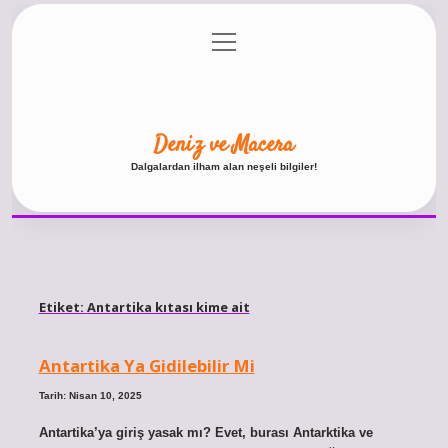
menüyü
Anasayfa
Gizlilik Politikası
Yasal Uyarı
aç
Hakkımızda
Deniz ve Macera
Dalgalardan ilham alan neşeli bilgiler!
Etiket:
Antartika kıtası kime ait
Antartika Ya Gidilebilir Mi
Tarih: Nisan 10, 2025
Antartika’ya giriş yasak mı? Evet, burası Antarktika ve