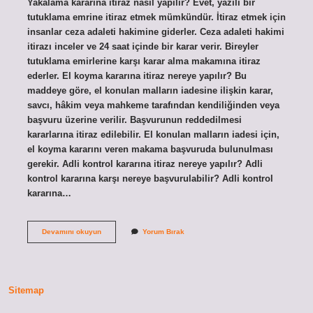
Yakalama kararına itiraz nasıl yapılır? Evet, yazılı bir
tutuklama emrine itiraz etmek mümkündür. İtiraz etmek için
insanlar ceza adaleti hakimine giderler. Ceza adaleti hakimi
itirazı inceler ve 24 saat içinde bir karar verir. Bireyler
tutuklama emirlerine karşı karar alma makamına itiraz
ederler. El koyma kararına itiraz nereye yapılır? Bu
maddeye göre, el konulan malların iadesine ilişkin karar,
savcı, hâkim veya mahkeme tarafından kendiliğinden veya
başvuru üzerine verilir. Başvurunun reddedilmesi
kararlarına itiraz edilebilir. El konulan malların iadesi için,
el koyma kararını veren makama başvuruda bulunulması
gerekir. Adli kontrol kararına itiraz nereye yapılır? Adli
kontrol kararına karşı nereye başvurulabilir? Adli kontrol
kararına…
Arama
Devamını okuyun
Yorum Bırak
El
Koyma
Kararına
Itiraz
Nereye
Sitemap
Yapılır