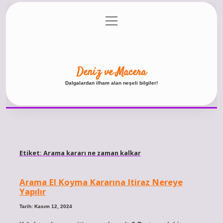
menüyü
Anasayfa
Gizlilik Politikası
Yasal Uyarı
aç
Hakkımızda
Deniz ve Macera
Dalgalardan ilham alan neşeli bilgiler!
Etiket:
Arama kararı ne zaman kalkar
Arama El Koyma Kararına Itiraz Nereye
Yapılır
Tarih: Kasım 12, 2024