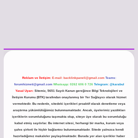
/www.betexper.xyz/
betci.co
betci giriş
hiltonbet güncel giriş
Reklam ve İletişim:
E-mail:
backlinkpaneli@gmail.com
Teams:
forumhizmeti@gmail.com
Whatsapp: 0262 606 0 726
Telegram: @karabul
Yasal Uyarı:
Sitemiz, 5651 Sayılı Kanun gereğince Bilgi Teknolojileri ve
İletişim Kurumu (BTK) tarafından onaylanmış bir Yer Sağlayıcı olarak hizmet
vermektedir. Bu nedenle, sitedeki içerikleri proaktif olarak denetleme veya
araştırma yükümlülüğümüz bulunmamaktadır. Ancak, üyelerimiz yazdıkları
içeriklerin sorumluluğunu taşımakta olup, siteye üye olarak bu sorumluluğu
kabul etmiş sayılırlar. Bu internet sitesi, herhangi bir marka, kurum veya
şahıs şirketi ile hiçbir bağlantısı bulunmamaktadır. Sitede yalnızca kendi
hazırladığımız makaleler paylaşılmaktadır. Burada yer alan içerikler haber