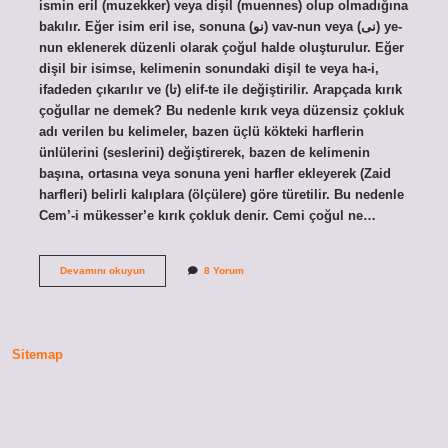
ismin eril (muzekker) veya dişil (muennes) olup olmadığına
bakılır. Eğer isim eril ise, sonuna (نو) vav-nun veya (نی) ye-
nun eklenerek düzenli olarak çoğul halde oluşturulur. Eğer
dişil bir isimse, kelimenin sonundaki dişil te veya ha-i,
ifadeden çıkarılır ve (تا) elif-te ile değiştirilir. Arapçada kırık
çoğullar ne demek? Bu nedenle kırık veya düzensiz çokluk
adı verilen bu kelimeler, bazen üçlü kökteki harflerin
ünlülerini (seslerini) değiştirerek, bazen de kelimenin
başına, ortasına veya sonuna yeni harfler ekleyerek (Zaid
harfleri) belirli kalıplara (ölçülere) göre türetilir. Bu nedenle
Cem’-i mükesser’e kırık çokluk denir. Cemi çoğul ne…
Arapça
Devamını okuyun
8 Yorum
Akılsız
Çoğul
Nedir
Sitemap