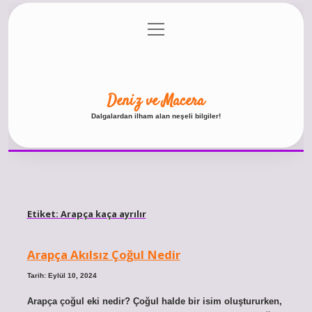
menüyü
Anasayfa
Gizlilik Politikası
Yasal Uyarı
aç
Hakkımızda
Deniz ve Macera
Dalgalardan ilham alan neşeli bilgiler!
Etiket:
Arapça kaça ayrılır
Arapça Akılsız Çoğul Nedir
Tarih: Eylül 10, 2024
Arapça çoğul eki nedir? Çoğul halde bir isim oluştururken,