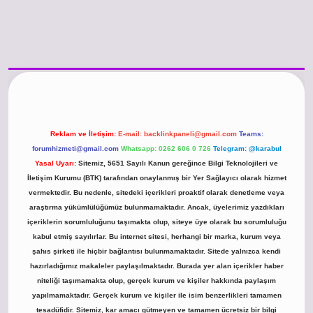
www.betexper.xyz/
betci.co
betci giriş
hiltonbet güncel giriş
Reklam ve İletişim:
E-mail:
backlinkpaneli@gmail.com
Teams:
forumhizmeti@gmail.com
Whatsapp: 0262 606 0 726
Telegram: @karabul
Yasal Uyarı:
Sitemiz, 5651 Sayılı Kanun gereğince Bilgi Teknolojileri ve
İletişim Kurumu (BTK) tarafından onaylanmış bir Yer Sağlayıcı olarak hizmet
vermektedir. Bu nedenle, sitedeki içerikleri proaktif olarak denetleme veya
araştırma yükümlülüğümüz bulunmamaktadır. Ancak, üyelerimiz yazdıkları
içeriklerin sorumluluğunu taşımakta olup, siteye üye olarak bu sorumluluğu
kabul etmiş sayılırlar. Bu internet sitesi, herhangi bir marka, kurum veya
şahıs şirketi ile hiçbir bağlantısı bulunmamaktadır. Sitede yalnızca kendi
hazırladığımız makaleler paylaşılmaktadır. Burada yer alan içerikler haber
niteliği taşımamakta olup, gerçek kurum ve kişiler hakkında paylaşım
yapılmamaktadır. Gerçek kurum ve kişiler ile isim benzerlikleri tamamen
tesadüfidir. Sitemiz, kar amacı gütmeyen ve tamamen ücretsiz bir bilgi