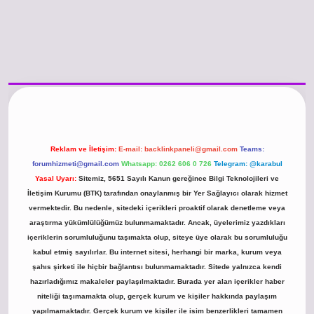
o güncel giriş
https://www.betexper.xyz/
betci.co
betci giriş
hiltonbet günce
Reklam ve İletişim:
E-mail:
backlinkpaneli@gmail.com
Teams:
forumhizmeti@gmail.com
Whatsapp: 0262 606 0 726
Telegram: @karabul
Yasal Uyarı:
Sitemiz, 5651 Sayılı Kanun gereğince Bilgi Teknolojileri ve
İletişim Kurumu (BTK) tarafından onaylanmış bir Yer Sağlayıcı olarak hizmet
vermektedir. Bu nedenle, sitedeki içerikleri proaktif olarak denetleme veya
araştırma yükümlülüğümüz bulunmamaktadır. Ancak, üyelerimiz yazdıkları
içeriklerin sorumluluğunu taşımakta olup, siteye üye olarak bu sorumluluğu
kabul etmiş sayılırlar. Bu internet sitesi, herhangi bir marka, kurum veya
şahıs şirketi ile hiçbir bağlantısı bulunmamaktadır. Sitede yalnızca kendi
hazırladığımız makaleler paylaşılmaktadır. Burada yer alan içerikler haber
niteliği taşımamakta olup, gerçek kurum ve kişiler hakkında paylaşım
yapılmamaktadır. Gerçek kurum ve kişiler ile isim benzerlikleri tamamen