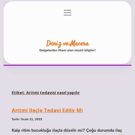
menüyü
Anasayfa
Gizlilik Politikası
Yasal Uyarı
aç
Hakkımızda
Deniz ve Macera
Dalgalardan ilham alan neşeli bilgiler!
Etiket:
Aritmi tedavisi nasıl yapılır
Aritmi Ilaçla Tedavi Edilir Mi
Tarih: Ocak 21, 2025
Kalp ritim bozukluğu ilaçla düzelir mi? Çoğu durumda ilaç