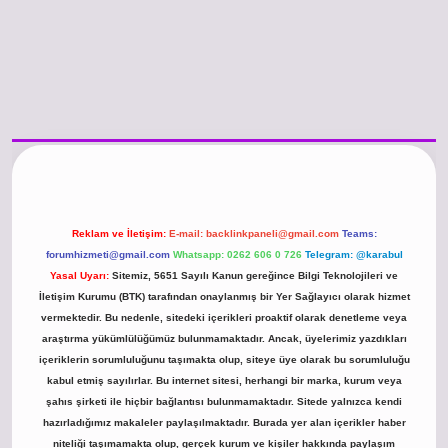
no güncel giriş
https://www.betexper.xyz/
betci.co
betci giriş
hiltonbet günc
Reklam ve İletişim:
E-mail:
backlinkpaneli@gmail.com
Teams:
forumhizmeti@gmail.com
Whatsapp: 0262 606 0 726
Telegram: @karabul
Yasal Uyarı:
Sitemiz, 5651 Sayılı Kanun gereğince Bilgi Teknolojileri ve
İletişim Kurumu (BTK) tarafından onaylanmış bir Yer Sağlayıcı olarak hizmet
vermektedir. Bu nedenle, sitedeki içerikleri proaktif olarak denetleme veya
araştırma yükümlülüğümüz bulunmamaktadır. Ancak, üyelerimiz yazdıkları
içeriklerin sorumluluğunu taşımakta olup, siteye üye olarak bu sorumluluğu
kabul etmiş sayılırlar. Bu internet sitesi, herhangi bir marka, kurum veya
şahıs şirketi ile hiçbir bağlantısı bulunmamaktadır. Sitede yalnızca kendi
hazırladığımız makaleler paylaşılmaktadır. Burada yer alan içerikler haber
niteliği taşımamakta olup, gerçek kurum ve kişiler hakkında paylaşım