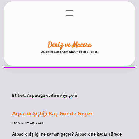
menüyü
Anasayfa
Gizlilik Politikası
Yasal Uyarı
aç
Hakkımızda
Deniz ve Macera
Dalgalardan ilham alan neşeli bilgiler!
Etiket:
Arpacığa evde ne iyi gelir
Arpacık Şişliği Kaç Günde Geçer
Tarih: Ekim 18, 2024
Arpacık şişliği ne zaman geçer? Arpacık ne kadar sürede