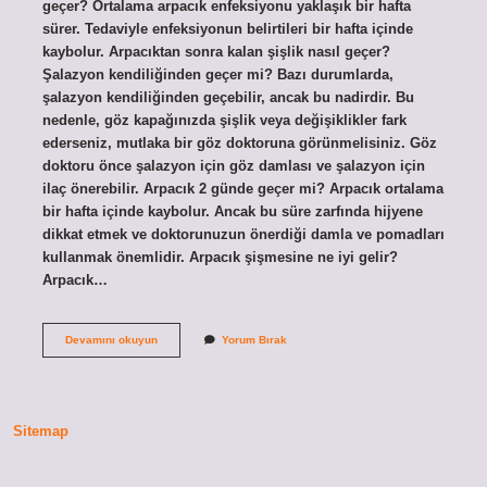
geçer? Ortalama arpacık enfeksiyonu yaklaşık bir hafta
sürer. Tedaviyle enfeksiyonun belirtileri bir hafta içinde
kaybolur. Arpacıktan sonra kalan şişlik nasıl geçer?
Şalazyon kendiliğinden geçer mi? Bazı durumlarda,
şalazyon kendiliğinden geçebilir, ancak bu nadirdir. Bu
nedenle, göz kapağınızda şişlik veya değişiklikler fark
ederseniz, mutlaka bir göz doktoruna görünmelisiniz. Göz
doktoru önce şalazyon için göz damlası ve şalazyon için
ilaç önerebilir. Arpacık 2 günde geçer mi? Arpacık ortalama
bir hafta içinde kaybolur. Ancak bu süre zarfında hijyene
dikkat etmek ve doktorunuzun önerdiği damla ve pomadları
kullanmak önemlidir. Arpacık şişmesine ne iyi gelir?
Arpacık…
Arpacık
Devamını okuyun
Yorum Bırak
Şişliği
Kaç
Günde
Geçer
Sitemap