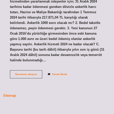
hizmetinden yararlanmak isteyenler için; 31 Aralık 2024
tarihine kadar ödenmesi gereken dövizle askerlik harcı
tutarı, Hazine ve Maliye Bakanlığı tarafından 1 Temmuz
2024 tarihi itibarıyla 217.871,04 TL karşılığı olarak
belirlendi. Askerlik 1000 euro olacak mı? 2. Bedel taksitle
ödenemez, peşin ödenmesi gerekir. 3. Yeni kanunun 27
Ocak 2016’da yürürlüğe girmesinden önce eski kanuna
göre 1.000 avro ve üzeri bedel ödemiş olanlar askerlik
yapmış sayılır. Askerlik hizmeti 2024 ne kadar olacak? C.
Başvuru tarihi (bu tarih dâhil) itibarıyla yılın son iş günü (31
Aralık 2024 dâhil) sonuna kadar devamsızlık veya temerrüt
halinde bulunmadığı…
Yurtdışı
Devamını okuyun
Yorum Bırak
Askerlik
Bedeli
2024
Ne
Kadar
Sitemap