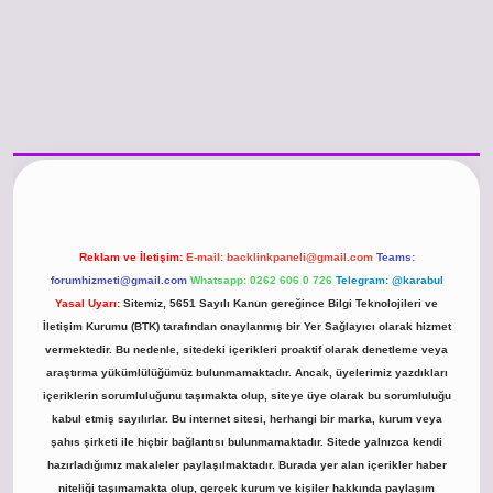
/www.betexper.xyz/
betci.co
betci giriş
hiltonbet güncel giriş
Reklam ve İletişim:
E-mail:
backlinkpaneli@gmail.com
Teams:
forumhizmeti@gmail.com
Whatsapp: 0262 606 0 726
Telegram: @karabul
Yasal Uyarı:
Sitemiz, 5651 Sayılı Kanun gereğince Bilgi Teknolojileri ve
İletişim Kurumu (BTK) tarafından onaylanmış bir Yer Sağlayıcı olarak hizmet
vermektedir. Bu nedenle, sitedeki içerikleri proaktif olarak denetleme veya
araştırma yükümlülüğümüz bulunmamaktadır. Ancak, üyelerimiz yazdıkları
içeriklerin sorumluluğunu taşımakta olup, siteye üye olarak bu sorumluluğu
kabul etmiş sayılırlar. Bu internet sitesi, herhangi bir marka, kurum veya
şahıs şirketi ile hiçbir bağlantısı bulunmamaktadır. Sitede yalnızca kendi
hazırladığımız makaleler paylaşılmaktadır. Burada yer alan içerikler haber
niteliği taşımamakta olup, gerçek kurum ve kişiler hakkında paylaşım