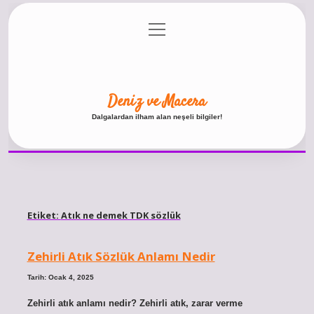
menüyü
Anasayfa
Gizlilik Politikası
Yasal Uyarı
aç
Hakkımızda
Deniz ve Macera
Dalgalardan ilham alan neşeli bilgiler!
Etiket:
Atık ne demek TDK sözlük
Zehirli Atık Sözlük Anlamı Nedir
Tarih: Ocak 4, 2025
Zehirli atık anlamı nedir? Zehirli atık, zarar verme