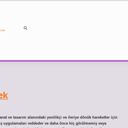
ızda
ek
at ve tasarım alanındaki yenilikçi ve ileriye dönük hareketler için
rmüş uygulamaları reddeder ve daha önce hiç görülmemiş veya