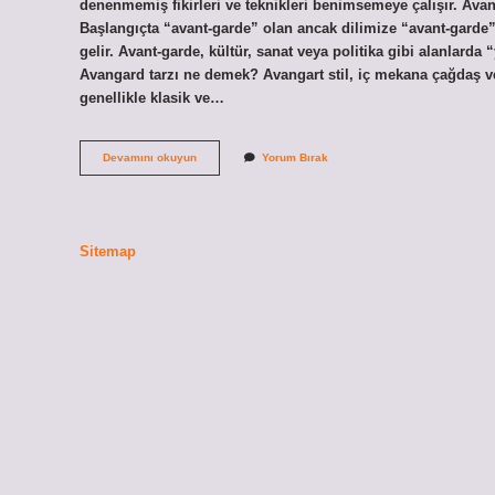
denenmemiş fikirleri ve teknikleri benimsemeye çalışır. Ava
Başlangıçta “avant-garde” olan ancak dilimize “avant-garde”
gelir. Avant-garde, kültür, sanat veya politika gibi alanlarda
Avangard tarzı ne demek? Avangart stil, iç mekana çağdaş ve
genellikle klasik ve…
Avangart
Devamını okuyun
Yorum Bırak
Yaşam
Ne
Demek
Sitemap