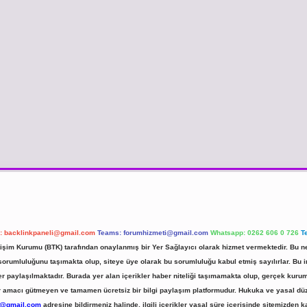
l:
backlinkpaneli@gmail.com
Teams:
forumhizmeti@gmail.com
Whatsapp: 0262 606 0 726
T
etişim Kurumu (BTK) tarafından onaylanmış bir Yer Sağlayıcı olarak hizmet vermektedir. Bu ne
umluluğunu taşımakta olup, siteye üye olarak bu sorumluluğu kabul etmiş sayılırlar. Bu inte
er paylaşılmaktadır. Burada yer alan içerikler haber niteliği taşımamakta olup, gerçek ku
 kar amacı gütmeyen ve tamamen ücretsiz bir bilgi paylaşım platformudur. Hukuka ve yasal d
r@gmail.com
adresine bildirmeniz halinde, ilgili içerikler yasal süre içerisinde sitemizden ka