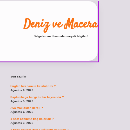
Deniz ve Macera
Dalgalardan ilham alan neşeli bilgiler!
Sidebar
ilbet
vdcasino giriş sitesi
vdcasino güncel giriş
https://www.betexper.xyz/
Son Yazılar
Bağlan biri hamile kalabilir mi ?
Ağustos 6, 2026
Kaplumbağa hangi tür bir hayvandır ?
Ağustos 5, 2026
Ava Max aslen nereli ?
Ağustos 4, 2026
1 saat at binme kaç kaloridir ?
Ağustos 3, 2026
1 hafta dolapta duran çiğ köfte yenir mi ?