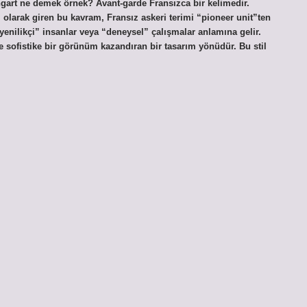
ngart ne demek örnek? Avant-garde Fransızca bir kelimedir.
 olarak giren bu kavram, Fransız askeri terimi “pioneer unit”ten
 “yenilikçi” insanlar veya “deneysel” çalışmalar anlamına gelir.
 sofistike bir görünüm kazandıran bir tasarım yönüdür. Bu stil