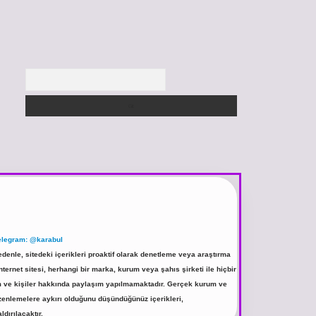
Arama
elegram: @karabul
denle, sitedeki içerikleri proaktif olarak denetleme veya araştırma
rnet sitesi, herhangi bir marka, kurum veya şahıs şirketi ile hiçbir
rum ve kişiler hakkında paylaşım yapılmamaktadır. Gerçek kurum ve
üzenlemelere aykırı olduğunu düşündüğünüz içerikleri,
ldırılacaktır.