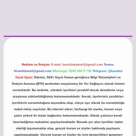
o güncel giriş
https://www.betexper.xyz/
betci.co
betci giriş
hiltonbet günc
Reklam ve İletişim:
E-mail:
backlinkpaneli@gmail.com
Teams:
forumhizmeti@gmail.com
Whatsapp: 0262 606 0 726
Telegram: @karabul
Yasal Uyarı:
Sitemiz, 5651 Sayılı Kanun gereğince Bilgi Teknolojileri ve
İletişim Kurumu (BTK) tarafından onaylanmış bir Yer Sağlayıcı olarak hizmet
vermektedir. Bu nedenle, sitedeki içerikleri proaktif olarak denetleme veya
araştırma yükümlülüğümüz bulunmamaktadır. Ancak, üyelerimiz yazdıkları
içeriklerin sorumluluğunu taşımakta olup, siteye üye olarak bu sorumluluğu
kabul etmiş sayılırlar. Bu internet sitesi, herhangi bir marka, kurum veya
şahıs şirketi ile hiçbir bağlantısı bulunmamaktadır. Sitede yalnızca kendi
hazırladığımız makaleler paylaşılmaktadır. Burada yer alan içerikler haber
niteliği taşımamakta olup, gerçek kurum ve kişiler hakkında paylaşım
yapılmamaktadır. Gerçek kurum ve kişiler ile isim benzerlikleri tamamen