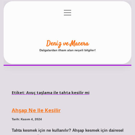
menüyü
Anasayfa
Gizlilik Politikası
Yasal Uyarı
aç
Hakkımızda
Deniz ve Macera
Dalgalardan ilham alan neşeli bilgiler!
Etiket:
Avuç taşlama ile tahta kesilir mi
Ahşap Ne Ile Kesilir
Tarih: Kasım 4, 2024
Tahta kesmek için ne kullanılır? Ahşap kesmek için dairesel