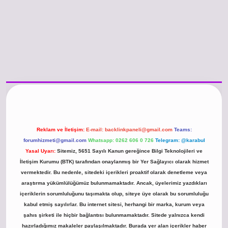
/www.betexper.xyz/
betci.co
betci giriş
hiltonbet güncel giriş
Reklam ve İletişim:
E-mail:
backlinkpaneli@gmail.com
Teams:
forumhizmeti@gmail.com
Whatsapp: 0262 606 0 726
Telegram: @karabul
Yasal Uyarı:
Sitemiz, 5651 Sayılı Kanun gereğince Bilgi Teknolojileri ve
İletişim Kurumu (BTK) tarafından onaylanmış bir Yer Sağlayıcı olarak hizmet
vermektedir. Bu nedenle, sitedeki içerikleri proaktif olarak denetleme veya
araştırma yükümlülüğümüz bulunmamaktadır. Ancak, üyelerimiz yazdıkları
içeriklerin sorumluluğunu taşımakta olup, siteye üye olarak bu sorumluluğu
kabul etmiş sayılırlar. Bu internet sitesi, herhangi bir marka, kurum veya
şahıs şirketi ile hiçbir bağlantısı bulunmamaktadır. Sitede yalnızca kendi
hazırladığımız makaleler paylaşılmaktadır. Burada yer alan içerikler haber