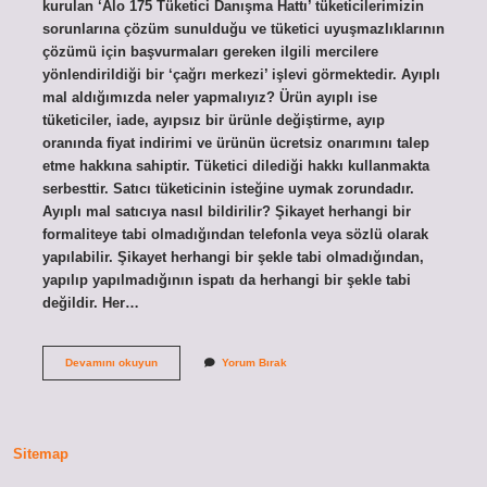
kurulan ‘Alo 175 Tüketici Danışma Hattı’ tüketicilerimizin
sorunlarına çözüm sunulduğu ve tüketici uyuşmazlıklarının
çözümü için başvurmaları gereken ilgili mercilere
yönlendirildiği bir ‘çağrı merkezi’ işlevi görmektedir. Ayıplı
mal aldığımızda neler yapmalıyız? Ürün ayıplı ise
tüketiciler, iade, ayıpsız bir ürünle değiştirme, ayıp
oranında fiyat indirimi ve ürünün ücretsiz onarımını talep
etme hakkına sahiptir. Tüketici dilediği hakkı kullanmakta
serbesttir. Satıcı tüketicinin isteğine uymak zorundadır.
Ayıplı mal satıcıya nasıl bildirilir? Şikayet herhangi bir
formaliteye tabi olmadığından telefonla veya sözlü olarak
yapılabilir. Şikayet herhangi bir şekle tabi olmadığından,
yapılıp yapılmadığının ispatı da herhangi bir şekle tabi
değildir. Her…
Ayıplı
Devamını okuyun
Yorum Bırak
Mal
Için
Nereye
Başvurulur
Sitemap