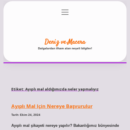
menüyü
Anasayfa
Gizlilik Politikası
Yasal Uyarı
aç
Hakkımızda
Deniz ve Macera
Dalgalardan ilham alan neşeli bilgiler!
Etiket:
Ayıplı mal aldığımızda neler yapmalıyız
Ayıplı Mal Için Nereye Başvurulur
Tarih: Ekim 24, 2024
Ayıplı mal şikayeti nereye yapılır? Bakanlığımız bünyesinde