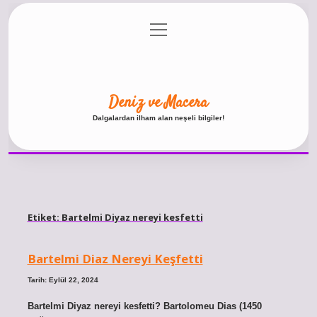
menüyü
Anasayfa
Gizlilik Politikası
Yasal Uyarı
aç
Hakkımızda
Deniz ve Macera
Dalgalardan ilham alan neşeli bilgiler!
Etiket:
Bartelmi Diyaz nereyi kesfetti
Bartelmi Diaz Nereyi Keşfetti
Tarih: Eylül 22, 2024
Bartelmi Diyaz nereyi kesfetti? Bartolomeu Dias (1450