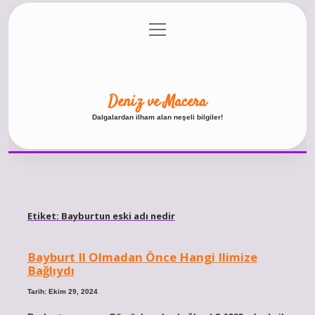
menüyü
Anasayfa
Gizlilik Politikası
Yasal Uyarı
aç
Hakkımızda
Deniz ve Macera
Dalgalardan ilham alan neşeli bilgiler!
Etiket:
Bayburtun eski adı nedir
Bayburt Il Olmadan Önce Hangi Ilimize
Bağlıydı
Tarih: Ekim 29, 2024