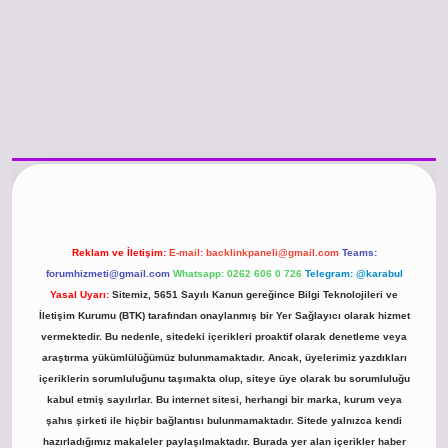
/www.betexper.xyz/
betci.co
betci giriş
hiltonbet güncel giriş
Reklam ve İletişim:
E-mail:
backlinkpaneli@gmail.com
Teams:
forumhizmeti@gmail.com
Whatsapp: 0262 606 0 726
Telegram: @karabul
Yasal Uyarı:
Sitemiz, 5651 Sayılı Kanun gereğince Bilgi Teknolojileri ve
İletişim Kurumu (BTK) tarafından onaylanmış bir Yer Sağlayıcı olarak hizmet
vermektedir. Bu nedenle, sitedeki içerikleri proaktif olarak denetleme veya
araştırma yükümlülüğümüz bulunmamaktadır. Ancak, üyelerimiz yazdıkları
içeriklerin sorumluluğunu taşımakta olup, siteye üye olarak bu sorumluluğu
kabul etmiş sayılırlar. Bu internet sitesi, herhangi bir marka, kurum veya
şahıs şirketi ile hiçbir bağlantısı bulunmamaktadır. Sitede yalnızca kendi
hazırladığımız makaleler paylaşılmaktadır. Burada yer alan içerikler haber