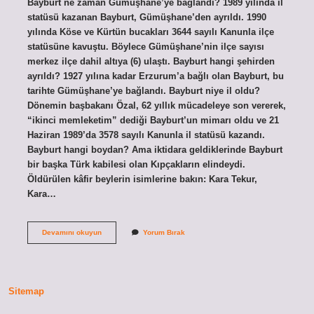
Bayburt ne zaman Gümüşhane’ye bağlandı? 1989 yılında il
statüsü kazanan Bayburt, Gümüşhane’den ayrıldı. 1990
yılında Köse ve Kürtün bucakları 3644 sayılı Kanunla ilçe
statüsüne kavuştu. Böylece Gümüşhane’nin ilçe sayısı
merkez ilçe dahil altıya (6) ulaştı. Bayburt hangi şehirden
ayrıldı? 1927 yılına kadar Erzurum’a bağlı olan Bayburt, bu
tarihte Gümüşhane’ye bağlandı. Bayburt niye il oldu?
Dönemin başbakanı Özal, 62 yıllık mücadeleye son vererek,
“ikinci memleketim” dediği Bayburt’un mimarı oldu ve 21
Haziran 1989’da 3578 sayılı Kanunla il statüsü kazandı.
Bayburt hangi boydan? Ama iktidara geldiklerinde Bayburt
bir başka Türk kabilesi olan Kıpçakların elindeydi.
Öldürülen kâfir beylerin isimlerine bakın: Kara Tekur,
Kara…
Bayburt
Devamını okuyun
Yorum Bırak
Il
Olmadan
Önce
Hangi
Ilimize
Sitemap
Bağlıydı