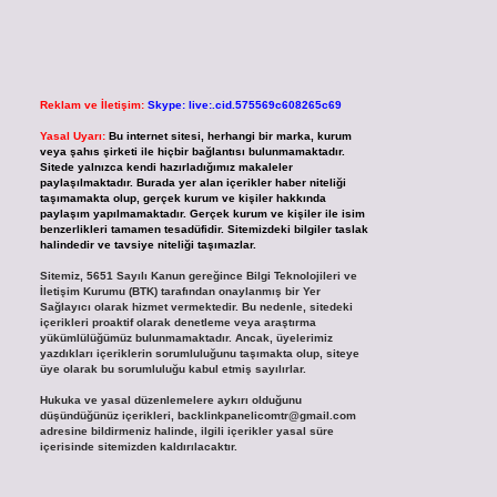
Reklam ve İletişim:
Skype: live:.cid.575569c608265c69
Yasal Uyarı:
Bu internet sitesi, herhangi bir marka, kurum
veya şahıs şirketi ile hiçbir bağlantısı bulunmamaktadır.
Sitede yalnızca kendi hazırladığımız makaleler
paylaşılmaktadır. Burada yer alan içerikler haber niteliği
taşımamakta olup, gerçek kurum ve kişiler hakkında
paylaşım yapılmamaktadır. Gerçek kurum ve kişiler ile isim
benzerlikleri tamamen tesadüfidir. Sitemizdeki bilgiler taslak
halindedir ve tavsiye niteliği taşımazlar.
Sitemiz, 5651 Sayılı Kanun gereğince Bilgi Teknolojileri ve
İletişim Kurumu (BTK) tarafından onaylanmış bir Yer
Sağlayıcı olarak hizmet vermektedir. Bu nedenle, sitedeki
içerikleri proaktif olarak denetleme veya araştırma
yükümlülüğümüz bulunmamaktadır. Ancak, üyelerimiz
yazdıkları içeriklerin sorumluluğunu taşımakta olup, siteye
üye olarak bu sorumluluğu kabul etmiş sayılırlar.
Hukuka ve yasal düzenlemelere aykırı olduğunu
düşündüğünüz içerikleri,
backlinkpanelicomtr@gmail.com
adresine bildirmeniz halinde, ilgili içerikler yasal süre
içerisinde sitemizden kaldırılacaktır.