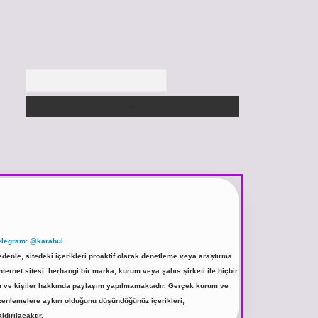
Arama
elegram: @karabul
denle, sitedeki içerikleri proaktif olarak denetleme veya araştırma
rnet sitesi, herhangi bir marka, kurum veya şahıs şirketi ile hiçbir
rum ve kişiler hakkında paylaşım yapılmamaktadır. Gerçek kurum ve
üzenlemelere aykırı olduğunu düşündüğünüz içerikleri,
ldırılacaktır.