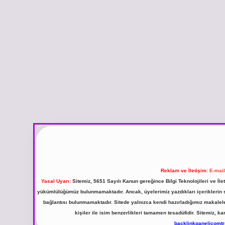
Reklam ve İletişim:
E-mai
Yasal Uyarı:
Sitemiz, 5651 Sayılı Kanun gereğince Bilgi Teknolojileri ve İl
yükümlülüğümüz bulunmamaktadır. Ancak, üyelerimiz yazdıkları içeriklerin sor
bağlantısı bulunmamaktadır. Sitede yalnızca kendi hazırladığımız makalel
kişiler ile isim benzerlikleri tamamen tesadüfidir. Sitemiz,
backlinkpanelicomt