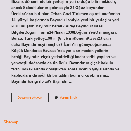
Bizans döneminde bir yerleşim yeri olduğu bilinmektedir,
ancak Selçuklular’ın gelmesiyle 24 Oğuz boyundan
Üçoklar’dan biri olan Orhan Gazi Türkmen aşireti tarafından
14. yüzyıl başlarında Bayındır ismiyle yeni bir yerleşim yeri
kurulmuştur. Bayındır nereli? Altay BayındırKişisel
BilgilerDoğum Tarihi14 Nisan 1998Doğum YeriOsmangazi,
Bursa, TürkiyeBoy1,98 m (6 ft 6 in)KonumKaleci23 satır
daha Bayındır neyi meşhur? İzmir’in güneydoğusunda
Küçük Menderes Havzası’nda yer alan medeniyetlerin
beşiği Bayındır, çiçek yetiştiriciliği kadar tarihi yapıları ve
yemyeşil doğasıyla da ünlüdür. Bayındır’ın çiçek kokulu
tarihi sokaklarında dolaştıktan sonra ilçenin yaylalarında ve
kaplıcalarında sağlıklı bir tatilin tadını çıkarabilirsiniz.
Bayındır hangi ile ait? Bayındır,…
Bayındır
Devamını okuyun
Yorum Bırak
Ismi
Nereden
Gelir
Sitemap