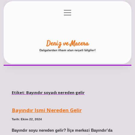
menüyü
Anasayfa
Gizlilik Politikası
Yasal Uyarı
aç
Hakkımızda
Deniz ve Macera
Dalgalardan ilham alan neşeli bilgiler!
Etiket:
Bayındır soyadı nereden gelir
Bayındır Ismi Nereden Gelir
Tarih: Ekim 22, 2024
Bayındır soyu nereden gelir? İlçe merkezi Bayındır’da