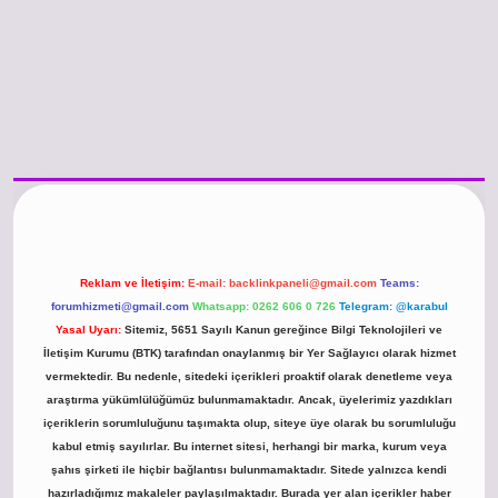
/www.betexper.xyz/
betci.co
betci giriş
hiltonbet güncel giriş
Reklam ve İletişim:
E-mail:
backlinkpaneli@gmail.com
Teams:
forumhizmeti@gmail.com
Whatsapp: 0262 606 0 726
Telegram: @karabul
Yasal Uyarı:
Sitemiz, 5651 Sayılı Kanun gereğince Bilgi Teknolojileri ve
İletişim Kurumu (BTK) tarafından onaylanmış bir Yer Sağlayıcı olarak hizmet
vermektedir. Bu nedenle, sitedeki içerikleri proaktif olarak denetleme veya
araştırma yükümlülüğümüz bulunmamaktadır. Ancak, üyelerimiz yazdıkları
içeriklerin sorumluluğunu taşımakta olup, siteye üye olarak bu sorumluluğu
kabul etmiş sayılırlar. Bu internet sitesi, herhangi bir marka, kurum veya
şahıs şirketi ile hiçbir bağlantısı bulunmamaktadır. Sitede yalnızca kendi
hazırladığımız makaleler paylaşılmaktadır. Burada yer alan içerikler haber