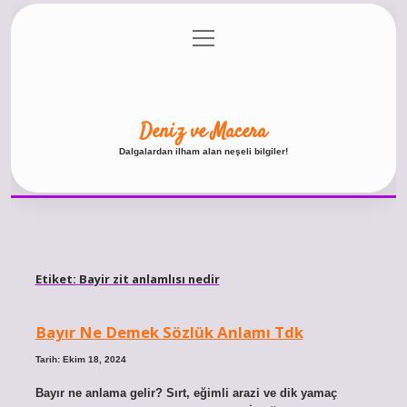
menüyü
Anasayfa
Gizlilik Politikası
Yasal Uyarı
aç
Hakkımızda
Deniz ve Macera
Dalgalardan ilham alan neşeli bilgiler!
Etiket:
Bayir zit anlamlısı nedir
Bayır Ne Demek Sözlük Anlamı Tdk
Tarih: Ekim 18, 2024
Bayır ne anlama gelir? Sırt, eğimli arazi ve dik yamaç