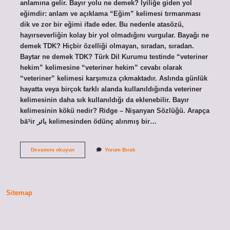
anlamına gelir. Bayır yolu ne demek? İyiliğe giden yol
eğimdir: anlam ve açıklama “Eğim” kelimesi tırmanması
dik ve zor bir eğimi ifade eder. Bu nedenle atasözü,
hayırseverliğin kolay bir yol olmadığını vurgular. Bayağı ne
demek TDK? Hiçbir özelliği olmayan, sıradan, sıradan.
Baytar ne demek TDK? Türk Dil Kurumu testinde “veteriner
hekim” kelimesine “veteriner hekim” cevabı olarak
“veteriner” kelimesi karşımıza çıkmaktadır. Aslında günlük
hayatta veya birçok farklı alanda kullanıldığında veteriner
kelimesinin daha sık kullanıldığı da eklenebilir. Bayır
kelimesinin kökü nedir? Ridge – Nişanyan Sözlüğü. Arapça
bāˀir بائر kelimesinden ödünç alınmış bir…
Bayır
Devamını okuyun
Yorum Bırak
Ne
Demek
Sözlük
Anlamı
Tdk
Sitemap