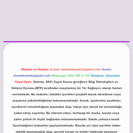
o güncel giriş
https://www.betexper.xyz/
betci.co
betci giriş
hiltonbet günc
Reklam ve İletişim:
E-mail:
backlinkpaneli@gmail.com
Teams:
forumhizmeti@gmail.com
Whatsapp: 0262 606 0 726
Telegram: @karabul
Yasal Uyarı:
Sitemiz, 5651 Sayılı Kanun gereğince Bilgi Teknolojileri ve
İletişim Kurumu (BTK) tarafından onaylanmış bir Yer Sağlayıcı olarak hizmet
vermektedir. Bu nedenle, sitedeki içerikleri proaktif olarak denetleme veya
araştırma yükümlülüğümüz bulunmamaktadır. Ancak, üyelerimiz yazdıkları
içeriklerin sorumluluğunu taşımakta olup, siteye üye olarak bu sorumluluğu
kabul etmiş sayılırlar. Bu internet sitesi, herhangi bir marka, kurum veya
şahıs şirketi ile hiçbir bağlantısı bulunmamaktadır. Sitede yalnızca kendi
hazırladığımız makaleler paylaşılmaktadır. Burada yer alan içerikler haber
niteliği taşımamakta olup, gerçek kurum ve kişiler hakkında paylaşım