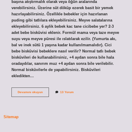
başına atıştırmalık olarak veya öğün aralarında
verebilirsiniz. Üzerine süt döküp ezerek basit bir yemek
hazırlayabilirsiniz. Özellikle bebekler için hazırlanan
puding gibi tatlılara ekleyebilirsiniz. Meyve salatalarına
ekleyebilirsiniz. 6 aylik bebek kac tane cicibebe yer? 2-3
adet bebe bisküvisi eklenir. Formül mama veya taze meyve
suyu veya meyve püresi ile ıslatılarak ezilir. (Yumurta akı,
bal ve inek sütü 1 yaşına kadar kullanılmamalıdır). Cici
bebe bisküvisi bebeklere nasıl verilir? Normal tatlı bebek
bisküvileri de kullanabilirsiniz, +4 aydan sonra bile hala
oradaydılar, sanırım muz +4 aydan sonra bile verilebilir.
Normal bisküvilerle de yapabilirsiniz. Bisküvileri
ekledikten…
6
Devamını okuyun
13 Yorum
Aylık
Bebek
Cicibebe
Nasıl
Verilir
Sitemap