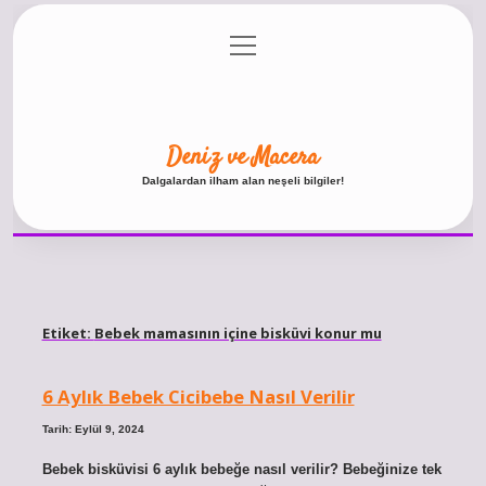
menüyü
Anasayfa
Gizlilik Politikası
Yasal Uyarı
aç
Hakkımızda
Deniz ve Macera
Dalgalardan ilham alan neşeli bilgiler!
Etiket:
Bebek mamasının içine bisküvi konur mu
6 Aylık Bebek Cicibebe Nasıl Verilir
Tarih: Eylül 9, 2024
Bebek bisküvisi 6 aylık bebeğe nasıl verilir? Bebeğinize tek