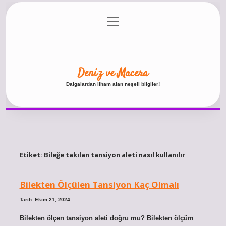
menüyü
Anasayfa
Gizlilik Politikası
Yasal Uyarı
aç
Hakkımızda
Deniz ve Macera
Dalgalardan ilham alan neşeli bilgiler!
Etiket:
Bileğe takılan tansiyon aleti nasıl kullanılır
Bilekten Ölçülen Tansiyon Kaç Olmalı
Tarih: Ekim 21, 2024
Bilekten ölçen tansiyon aleti doğru mu? Bilekten ölçüm