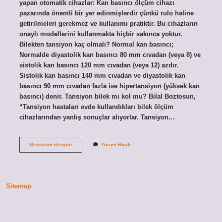
yapan otomatik cihazlar: Kan basıncı ölçüm cihazı
pazarında önemli bir yer edinmişlerdir çünkü rulo haline
getirilmeleri gerekmez ve kullanımı pratiktir. Bu cihazların
onaylı modellerini kullanmakta hiçbir sakınca yoktur.
Bilekten tansiyon kaç olmalı? Normal kan basıncı;
Normalde diyastolik kan basıncı 80 mm cıvadan (veya 8) ve
sistolik kan basıncı 120 mm cıvadan (veya 12) azdır.
Sistolik kan basıncı 140 mm cıvadan ve diyastolik kan
basıncı 90 mm cıvadan fazla ise hipertansiyon (yüksek kan
basıncı) denir. Tansiyon bilek mi kol mu? Bilal Boztosun,
“Tansiyon hastaları evde kullandıkları bilek ölçüm
cihazlarından yanlış sonuçlar alıyorlar. Tansiyon…
Bilekten
Devamını okuyun
Yorum Bırak
Ölçülen
Tansiyon
Kaç
Olmalı
Sitemap