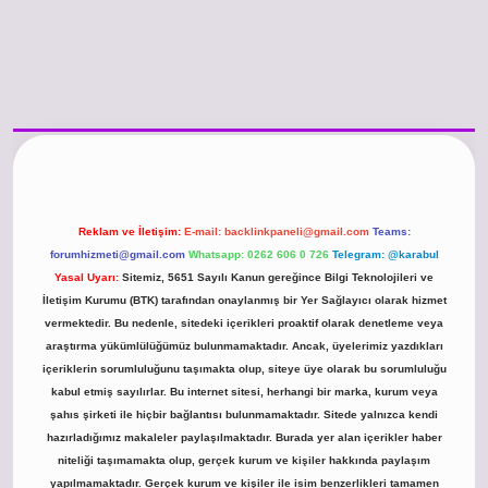
/www.betexper.xyz/
betci.co
betci giriş
hiltonbet güncel giriş
Reklam ve İletişim:
E-mail:
backlinkpaneli@gmail.com
Teams:
forumhizmeti@gmail.com
Whatsapp: 0262 606 0 726
Telegram: @karabul
Yasal Uyarı:
Sitemiz, 5651 Sayılı Kanun gereğince Bilgi Teknolojileri ve
İletişim Kurumu (BTK) tarafından onaylanmış bir Yer Sağlayıcı olarak hizmet
vermektedir. Bu nedenle, sitedeki içerikleri proaktif olarak denetleme veya
araştırma yükümlülüğümüz bulunmamaktadır. Ancak, üyelerimiz yazdıkları
içeriklerin sorumluluğunu taşımakta olup, siteye üye olarak bu sorumluluğu
kabul etmiş sayılırlar. Bu internet sitesi, herhangi bir marka, kurum veya
şahıs şirketi ile hiçbir bağlantısı bulunmamaktadır. Sitede yalnızca kendi
hazırladığımız makaleler paylaşılmaktadır. Burada yer alan içerikler haber
niteliği taşımamakta olup, gerçek kurum ve kişiler hakkında paylaşım
yapılmamaktadır. Gerçek kurum ve kişiler ile isim benzerlikleri tamamen