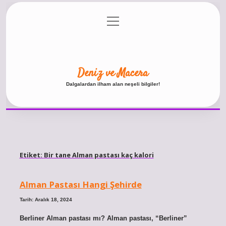
menüyü
Anasayfa
Gizlilik Politikası
Yasal Uyarı
aç
Hakkımızda
Deniz ve Macera
Dalgalardan ilham alan neşeli bilgiler!
Etiket:
Bir tane Alman pastası kaç kalori
Alman Pastası Hangi Şehirde
Tarih: Aralık 18, 2024
Berliner Alman pastası mı? Alman pastası, “Berliner”