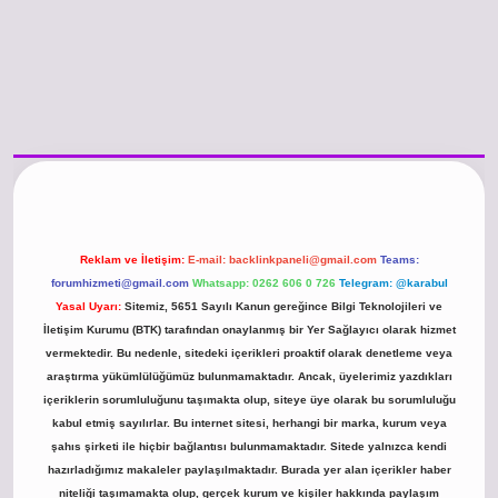
/www.betexper.xyz/
betci.co
betci giriş
hiltonbet güncel giriş
Reklam ve İletişim:
E-mail:
backlinkpaneli@gmail.com
Teams:
forumhizmeti@gmail.com
Whatsapp: 0262 606 0 726
Telegram: @karabul
Yasal Uyarı:
Sitemiz, 5651 Sayılı Kanun gereğince Bilgi Teknolojileri ve
İletişim Kurumu (BTK) tarafından onaylanmış bir Yer Sağlayıcı olarak hizmet
vermektedir. Bu nedenle, sitedeki içerikleri proaktif olarak denetleme veya
araştırma yükümlülüğümüz bulunmamaktadır. Ancak, üyelerimiz yazdıkları
içeriklerin sorumluluğunu taşımakta olup, siteye üye olarak bu sorumluluğu
kabul etmiş sayılırlar. Bu internet sitesi, herhangi bir marka, kurum veya
şahıs şirketi ile hiçbir bağlantısı bulunmamaktadır. Sitede yalnızca kendi
hazırladığımız makaleler paylaşılmaktadır. Burada yer alan içerikler haber
niteliği taşımamakta olup, gerçek kurum ve kişiler hakkında paylaşım