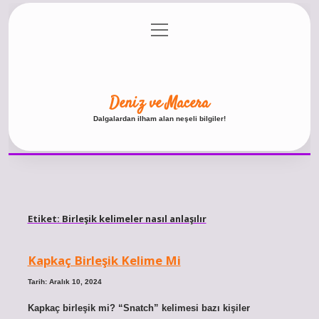
menüyü
Anasayfa
Gizlilik Politikası
Yasal Uyarı
aç
Hakkımızda
Deniz ve Macera
Dalgalardan ilham alan neşeli bilgiler!
Etiket:
Birleşik kelimeler nasıl anlaşılır
Kapkaç Birleşik Kelime Mi
Tarih: Aralık 10, 2024
Kapkaç birleşik mi? “Snatch” kelimesi bazı kişiler