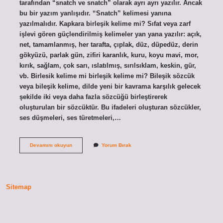
tarafından “snatch ve snatch” olarak ayrı ayrı yazılır. Ancak
bu bir yazım yanlışıdır. “Snatch” kelimesi yanına
yazılmalıdır. Kapkara birleşik kelime mi? Sıfat veya zarf
işlevi gören güçlendirilmiş kelimeler yan yana yazılır: açık,
net, tamamlanmış, her tarafta, çıplak, düz, düpedüz, derin
gökyüzü, parlak gün, zifiri karanlık, kuru, koyu mavi, mor,
kırık, sağlam, çok sarı, ıslatılmış, sırılsıklam, keskin, gür,
vb. Birlesik kelime mi birleşik kelime mi? Bileşik sözcük
veya bileşik kelime, dilde yeni bir kavrama karşılık gelecek
şekilde iki veya daha fazla sözcüğü birleştirerek
oluşturulan bir sözcüktür. Bu ifadeleri oluşturan sözcükler,
ses düşmeleri, ses türetmeleri,…
Kapkaç
Devamını okuyun
Yorum Bırak
Birleşik
Kelime
Mi
Sitemap