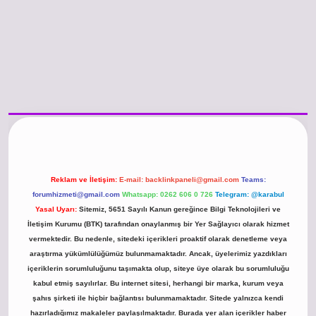
o güncel giriş
https://www.betexper.xyz/
betci.co
betci giriş
hiltonbet günc
Reklam ve İletişim:
E-mail:
backlinkpaneli@gmail.com
Teams:
forumhizmeti@gmail.com
Whatsapp: 0262 606 0 726
Telegram: @karabul
Yasal Uyarı:
Sitemiz, 5651 Sayılı Kanun gereğince Bilgi Teknolojileri ve
İletişim Kurumu (BTK) tarafından onaylanmış bir Yer Sağlayıcı olarak hizmet
vermektedir. Bu nedenle, sitedeki içerikleri proaktif olarak denetleme veya
araştırma yükümlülüğümüz bulunmamaktadır. Ancak, üyelerimiz yazdıkları
içeriklerin sorumluluğunu taşımakta olup, siteye üye olarak bu sorumluluğu
kabul etmiş sayılırlar. Bu internet sitesi, herhangi bir marka, kurum veya
şahıs şirketi ile hiçbir bağlantısı bulunmamaktadır. Sitede yalnızca kendi
hazırladığımız makaleler paylaşılmaktadır. Burada yer alan içerikler haber