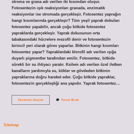
stroma ve grana adı verilen iki kısımdan oluşur.
Fotosentezin ışık reaksiyonları granada, enzimatik
reaksiyonlar ise stromada gerçekleşir. Fotosentez yaprağın
hangi kısımlarında gerçekleşir? Tüm yeşil yaprak dokuları
fotosentez yapabilir, ancak çoğu bitkide fotosentez
yapraklarda gerçekleşir. Yaprak dokusunun orta
tabakasındaki hücrelere mezofil denir ve fotosentezin
birincil yeri olarak görev yaparlar. Bitkinin hangi kısımları
fotosentez yapar? Yapraklardaki klorofil adı verilen ışığa
duyarlı pigmentler tarafından emilir. Fotosentez, bitkide
sürekli bir su ihtiyacı yaratır. Ksilem adı verilen özel iletken
kanalların yardımıyla su, kökler ve gövdeden bitkinin
yapraklarına doğru hareket eder. Çoğu bitkide yapraklar,
fotosentezin gerçekleştiği ana yapıdır. Yaprak fotosentez…
Yaprağın
Devamını okuyun
Yorum Bırak
Hangi
Kısımları
Fotosentez
Yapar
Sitemap