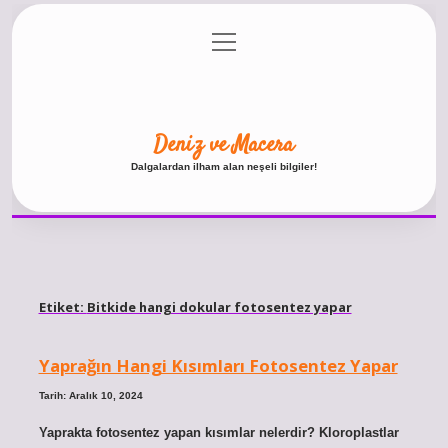
menüyü
Anasayfa
Gizlilik Politikası
Yasal Uyarı
aç
Hakkımızda
Deniz ve Macera
Dalgalardan ilham alan neşeli bilgiler!
Etiket:
Bitkide hangi dokular fotosentez yapar
Yaprağın Hangi Kısımları Fotosentez Yapar
Tarih: Aralık 10, 2024
Yaprakta fotosentez yapan kısımlar nelerdir? Kloroplastlar