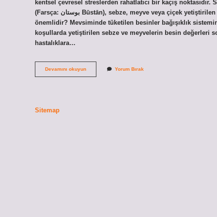
kentsel çevresel streslerden rahatlatıcı bir kaçış noktasıdır.
(Farsça: بوستان Būstān), sebze, meyve veya çiçek yetiştirilen yerlerin adıdır. Mevsimine özgü meyve ve sebze tüketmek neden
önemlidir? Mevsiminde tüketilen besinler bağışıklık sistemin
koşullarda yetiştirilen sebze ve meyvelerin besin değerleri
hastalıklara…
Sebze
Devamını okuyun
Yorum Bırak
Meyve
Çiçek
Ve
Ağaç
Yetiştirilen
Sitemap
Yere
Ne
Denir