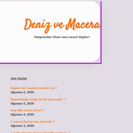
Deniz ve Macera
Dalgalardan ilham alan neşeli bilgiler!
Sidebar
ilbet
vdcasino giriş sitesi
vdcasino güncel giriş
https://www.betexper.xyz
Son Yazılar
Bağlan biri hamile kalabilir mi ?
Ağustos 6, 2026
Kaplumbağa hangi tür bir hayvandır ?
Ağustos 5, 2026
Ava Max aslen nereli ?
Ağustos 4, 2026
1 saat at binme kaç kaloridir ?
Ağustos 3, 2026
1 hafta dolapta duran çiğ köfte yenir mi ?