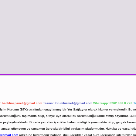
l:
backlinkpaneli@gmail.com
Teams:
forumhizmeti@gmail.com
Whatsapp: 0262 606 0 726
T
etişim Kurumu (BTK) tarafından onaylanmış bir Yer Sağlayıcı olarak hizmet vermektedir. Bu ne
umluluğunu taşımakta olup, siteye üye olarak bu sorumluluğu kabul etmiş sayılırlar. Bu inte
er paylaşılmaktadır. Burada yer alan içerikler haber niteliği taşımamakta olup, gerçek ku
 kar amacı gütmeyen ve tamamen ücretsiz bir bilgi paylaşım platformudur. Hukuka ve yasal d
r@gmail.com
adresine bildirmeniz halinde, ilgili içerikler yasal süre içerisinde sitemizden ka