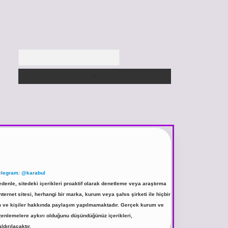
Arama
elegram: @karabul
denle, sitedeki içerikleri proaktif olarak denetleme veya araştırma
rnet sitesi, herhangi bir marka, kurum veya şahıs şirketi ile hiçbir
rum ve kişiler hakkında paylaşım yapılmamaktadır. Gerçek kurum ve
üzenlemelere aykırı olduğunu düşündüğünüz içerikleri,
ldırılacaktır.