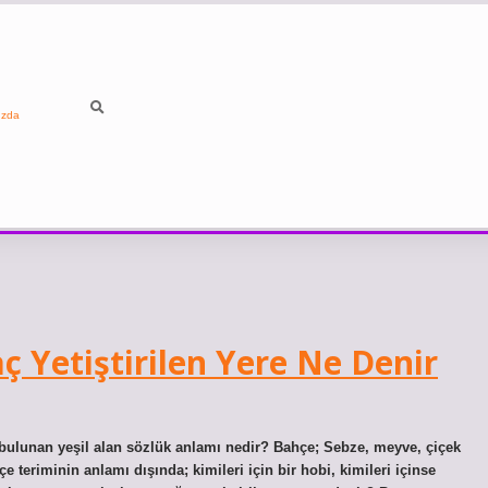
ızda
 Yetiştirilen Yere Ne Denir
e bulunan yeşil alan sözlük anlamı nedir? Bahçe; Sebze, meyve, çiçek
çe teriminin anlamı dışında; kimileri için bir hobi, kimileri içinse