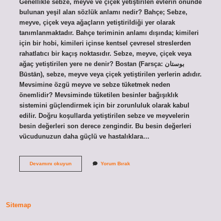
Genellikle sebze, meyve ve çiçek yetiştirilen evlerin önünde
bulunan yeşil alan sözlük anlamı nedir? Bahçe; Sebze,
meyve, çiçek veya ağaçların yetiştirildiği yer olarak
tanımlanmaktadır. Bahçe teriminin anlamı dışında; kimileri
için bir hobi, kimileri içinse kentsel çevresel streslerden
rahatlatıcı bir kaçış noktasıdır. Sebze, meyve, çiçek veya
ağaç yetiştirilen yere ne denir? Bostan (Farsça: بوستان
Būstān), sebze, meyve veya çiçek yetiştirilen yerlerin adıdır.
Mevsimine özgü meyve ve sebze tüketmek neden
önemlidir? Mevsiminde tüketilen besinler bağışıklık
sistemini güçlendirmek için bir zorunluluk olarak kabul
edilir. Doğru koşullarda yetiştirilen sebze ve meyvelerin
besin değerleri son derece zengindir. Bu besin değerleri
vücudunuzun daha güçlü ve hastalıklara…
Sebze
Devamını okuyun
Yorum Bırak
Meyve
Çiçek
Ve
Ağaç
Yetiştirilen
Sitemap
Yere
Ne
Denir