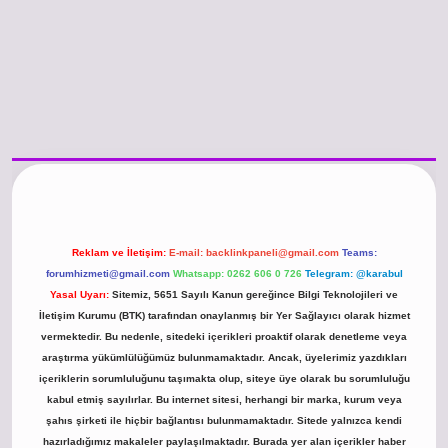
/www.betexper.xyz/
betci.co
betci giriş
hiltonbet güncel giriş
Reklam ve İletişim:
E-mail:
backlinkpaneli@gmail.com
Teams:
forumhizmeti@gmail.com
Whatsapp: 0262 606 0 726
Telegram: @karabul
Yasal Uyarı:
Sitemiz, 5651 Sayılı Kanun gereğince Bilgi Teknolojileri ve
İletişim Kurumu (BTK) tarafından onaylanmış bir Yer Sağlayıcı olarak hizmet
vermektedir. Bu nedenle, sitedeki içerikleri proaktif olarak denetleme veya
araştırma yükümlülüğümüz bulunmamaktadır. Ancak, üyelerimiz yazdıkları
içeriklerin sorumluluğunu taşımakta olup, siteye üye olarak bu sorumluluğu
kabul etmiş sayılırlar. Bu internet sitesi, herhangi bir marka, kurum veya
şahıs şirketi ile hiçbir bağlantısı bulunmamaktadır. Sitede yalnızca kendi
hazırladığımız makaleler paylaşılmaktadır. Burada yer alan içerikler haber