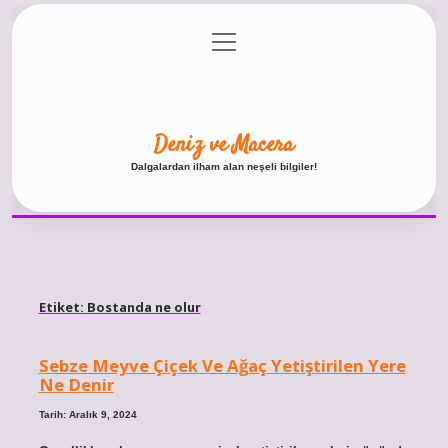
menüyü
Anasayfa
Gizlilik Politikası
Yasal Uyarı
aç
Hakkımızda
Deniz ve Macera
Dalgalardan ilham alan neşeli bilgiler!
Etiket:
Bostanda ne olur
Sebze Meyve Çiçek Ve Ağaç Yetiştirilen Yere
Ne Denir
Tarih: Aralık 9, 2024