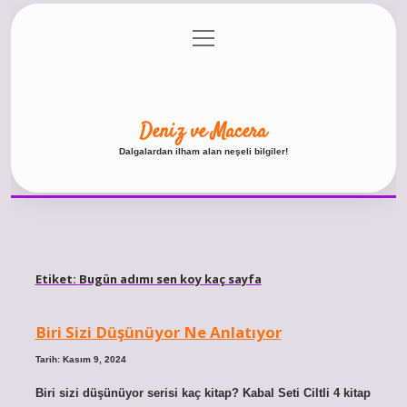
menüyü
Anasayfa
Gizlilik Politikası
Yasal Uyarı
aç
Hakkımızda
Deniz ve Macera
Dalgalardan ilham alan neşeli bilgiler!
Etiket:
Bugün adımı sen koy kaç sayfa
Biri Sizi Düşünüyor Ne Anlatıyor
Tarih: Kasım 9, 2024
Biri sizi düşünüyor serisi kaç kitap? Kabal Seti Ciltli 4 kitap