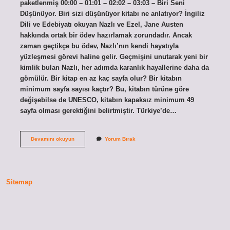
paketlenmiş 00:00 – 01:01 – 02:02 – 03:03 – Biri Seni
Düşünüyor. Biri sizi düşünüyor kitabı ne anlatıyor? İngiliz
Dili ve Edebiyatı okuyan Nazlı ve Ezel, Jane Austen
hakkında ortak bir ödev hazırlamak zorundadır. Ancak
zaman geçtikçe bu ödev, Nazlı’nın kendi hayatıyla
yüzleşmesi görevi haline gelir. Geçmişini unutarak yeni bir
kimlik bulan Nazlı, her adımda karanlık hayallerine daha da
gömülür. Bir kitap en az kaç sayfa olur? Bir kitabın
minimum sayfa sayısı kaçtır? Bu, kitabın türüne göre
değişebilse de UNESCO, kitabın kapaksız minimum 49
sayfa olması gerektiğini belirtmiştir. Türkiye’de…
Biri
Devamını okuyun
Yorum Bırak
Sizi
Düşünüyor
Ne
Anlatıyor
Sitemap