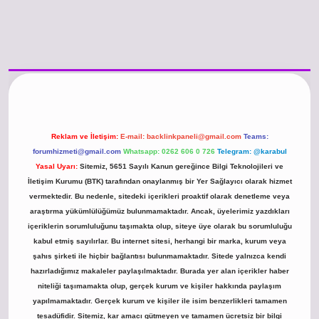
o güncel giriş
https://www.betexper.xyz/
betci.co
betci giriş
hiltonbet günc
Reklam ve İletişim:
E-mail:
backlinkpaneli@gmail.com
Teams:
forumhizmeti@gmail.com
Whatsapp: 0262 606 0 726
Telegram: @karabul
Yasal Uyarı:
Sitemiz, 5651 Sayılı Kanun gereğince Bilgi Teknolojileri ve
İletişim Kurumu (BTK) tarafından onaylanmış bir Yer Sağlayıcı olarak hizmet
vermektedir. Bu nedenle, sitedeki içerikleri proaktif olarak denetleme veya
araştırma yükümlülüğümüz bulunmamaktadır. Ancak, üyelerimiz yazdıkları
içeriklerin sorumluluğunu taşımakta olup, siteye üye olarak bu sorumluluğu
kabul etmiş sayılırlar. Bu internet sitesi, herhangi bir marka, kurum veya
şahıs şirketi ile hiçbir bağlantısı bulunmamaktadır. Sitede yalnızca kendi
hazırladığımız makaleler paylaşılmaktadır. Burada yer alan içerikler haber
niteliği taşımamakta olup, gerçek kurum ve kişiler hakkında paylaşım
yapılmamaktadır. Gerçek kurum ve kişiler ile isim benzerlikleri tamamen
tesadüfidir. Sitemiz, kar amacı gütmeyen ve tamamen ücretsiz bir bilgi