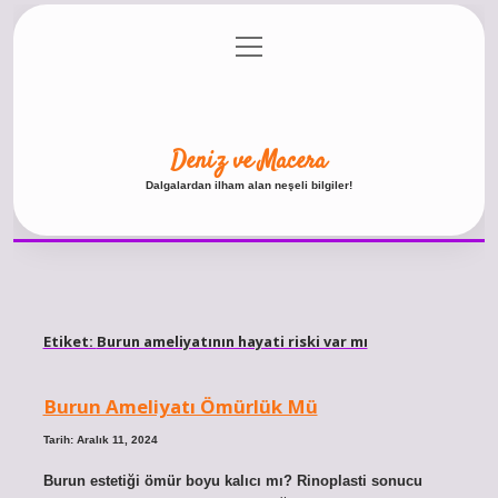
menüyü
Anasayfa
Gizlilik Politikası
Yasal Uyarı
aç
Hakkımızda
Deniz ve Macera
Dalgalardan ilham alan neşeli bilgiler!
Etiket:
Burun ameliyatının hayati riski var mı
Burun Ameliyatı Ömürlük Mü
Tarih: Aralık 11, 2024
Burun estetiği ömür boyu kalıcı mı? Rinoplasti sonucu