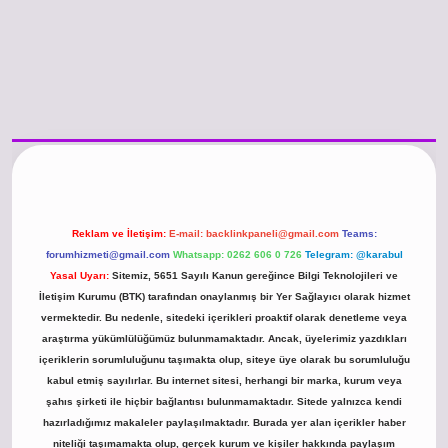
/www.betexper.xyz/
betci.co
betci giriş
hiltonbet güncel giriş
Reklam ve İletişim:
E-mail:
backlinkpaneli@gmail.com
Teams:
forumhizmeti@gmail.com
Whatsapp: 0262 606 0 726
Telegram: @karabul
Yasal Uyarı:
Sitemiz, 5651 Sayılı Kanun gereğince Bilgi Teknolojileri ve
İletişim Kurumu (BTK) tarafından onaylanmış bir Yer Sağlayıcı olarak hizmet
vermektedir. Bu nedenle, sitedeki içerikleri proaktif olarak denetleme veya
araştırma yükümlülüğümüz bulunmamaktadır. Ancak, üyelerimiz yazdıkları
içeriklerin sorumluluğunu taşımakta olup, siteye üye olarak bu sorumluluğu
kabul etmiş sayılırlar. Bu internet sitesi, herhangi bir marka, kurum veya
şahıs şirketi ile hiçbir bağlantısı bulunmamaktadır. Sitede yalnızca kendi
hazırladığımız makaleler paylaşılmaktadır. Burada yer alan içerikler haber
niteliği taşımamakta olup, gerçek kurum ve kişiler hakkında paylaşım