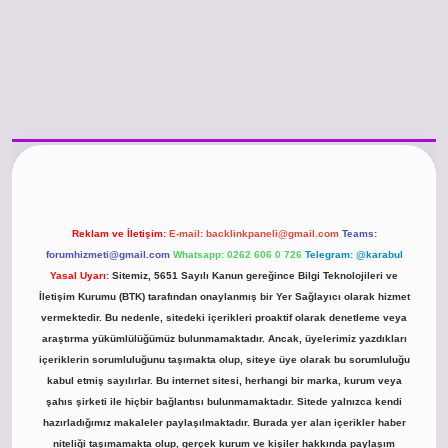
/www.betexper.xyz/
betci.co
betci giriş
hiltonbet güncel giriş
Reklam ve İletişim:
E-mail:
backlinkpaneli@gmail.com
Teams:
forumhizmeti@gmail.com
Whatsapp: 0262 606 0 726
Telegram: @karabul
Yasal Uyarı:
Sitemiz, 5651 Sayılı Kanun gereğince Bilgi Teknolojileri ve
İletişim Kurumu (BTK) tarafından onaylanmış bir Yer Sağlayıcı olarak hizmet
vermektedir. Bu nedenle, sitedeki içerikleri proaktif olarak denetleme veya
araştırma yükümlülüğümüz bulunmamaktadır. Ancak, üyelerimiz yazdıkları
içeriklerin sorumluluğunu taşımakta olup, siteye üye olarak bu sorumluluğu
kabul etmiş sayılırlar. Bu internet sitesi, herhangi bir marka, kurum veya
şahıs şirketi ile hiçbir bağlantısı bulunmamaktadır. Sitede yalnızca kendi
hazırladığımız makaleler paylaşılmaktadır. Burada yer alan içerikler haber
niteliği taşımamakta olup, gerçek kurum ve kişiler hakkında paylaşım