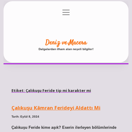
menüyü
Anasayfa
Gizlilik Politikası
Yasal Uyarı
aç
Hakkımızda
Deniz ve Macera
Dalgalardan ilham alan neşeli bilgiler!
Etiket:
Çalıkuşu Feride tip mi karakter mi
Çalıkuşu Kâmran Ferideyi Aldattı Mi
Tarih: Eylül 8, 2024
Çalıkuşu Feride kime aşık? Eserin ilerleyen bölümlerinde