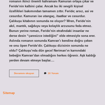
romanın ikinci önemli kahramanı Kamuran ortaya çıkar ve
Feride’nin kalbini çalar. Ancak bu iki sevgili kişisel
özellikleri bakımından tamamen zıttır. Feride; arsız, asi ve
cesurdur. Kamuran ise utangaç, itaatkar ve cesurdur.
Çalıkuşu kitabının sonunda ne oluyor? Wren, Feride’nin
akıl, mantık, sağduyu veya kolaylık arzusunu feda etmez.
Bunun yerine roman, Feride’nin etrafındaki insanlar ne
derse desin “çaresizce istediğini” elde etmesiyle sona erer.
Aslında romanın sonunda Kamran’ı kendine doğru çeken
ve onu öpen Feride’dir. Çalıkuşu dizisinin sonunda ne
oldu? Çalıkuşu’nda dün gece! Neriman’ın karnındaki
bebeğin Kamran’dan olmadığını herkes öğrenir. Aşk kaldığı
yerden devam etmeye başlar.…
Çalıkuşu
Devamını okuyun
10 Yorum
Kâmran
Ferideyi
Aldattı
Mi
Sitemap