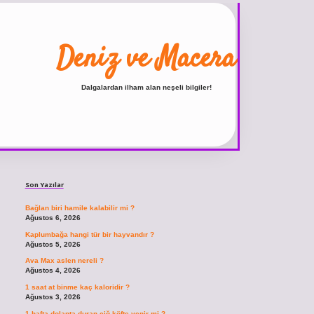
Deniz ve Macera
Dalgalardan ilham alan neşeli bilgiler!
Sidebar
ilbet
vdcasino giriş sitesi
vdcasino güncel giriş
https://www.betexper.xyz/
Son Yazılar
Bağlan biri hamile kalabilir mi ?
Ağustos 6, 2026
Kaplumbağa hangi tür bir hayvandır ?
Ağustos 5, 2026
Ava Max aslen nereli ?
Ağustos 4, 2026
1 saat at binme kaç kaloridir ?
Ağustos 3, 2026
1 hafta dolapta duran çiğ köfte yenir mi ?