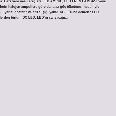
klama. Bazı yeni nesil araçlara LED AMPUL, LED FREN LAMBASI veya
lerin halojen ampullere göre daha az güç tüketmesi nedeniyle
 uyarısı gösterir ve arıza ışığı yakar. DC LED ne demek? LED
llerden biridir. DC LED: LED’in çalışacağı…