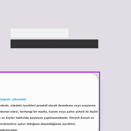
Arama
elegram: @karabul
denle, sitedeki içerikleri proaktif olarak denetleme veya araştırma
rnet sitesi, herhangi bir marka, kurum veya şahıs şirketi ile hiçbir
rum ve kişiler hakkında paylaşım yapılmamaktadır. Gerçek kurum ve
üzenlemelere aykırı olduğunu düşündüğünüz içerikleri,
ldırılacaktır.