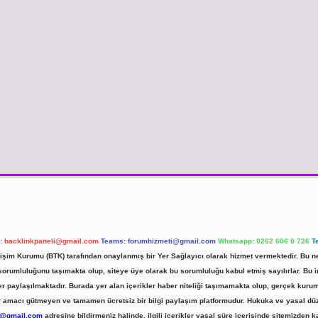
l:
backlinkpaneli@gmail.com
Teams:
forumhizmeti@gmail.com
Whatsapp: 0262 606 0 726
T
etişim Kurumu (BTK) tarafından onaylanmış bir Yer Sağlayıcı olarak hizmet vermektedir. Bu ne
umluluğunu taşımakta olup, siteye üye olarak bu sorumluluğu kabul etmiş sayılırlar. Bu inte
er paylaşılmaktadır. Burada yer alan içerikler haber niteliği taşımamakta olup, gerçek ku
 kar amacı gütmeyen ve tamamen ücretsiz bir bilgi paylaşım platformudur. Hukuka ve yasal d
r@gmail.com
adresine bildirmeniz halinde, ilgili içerikler yasal süre içerisinde sitemizden ka