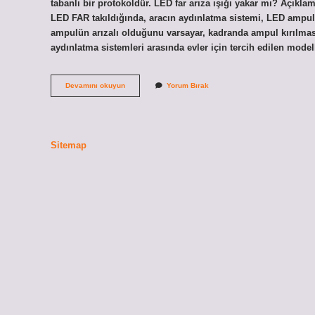
tabanlı bir protokoldür. LED far arıza ışığı yakar mı? Açı
LED FAR takıldığında, aracın aydınlatma sistemi, LED ampul
ampulün arızalı olduğunu varsayar, kadranda ampul kırılması
aydınlatma sistemleri arasında evler için tercih edilen mode
Canbuslu
Devamını okuyun
Yorum Bırak
Led
Ne
Demek
Sitemap