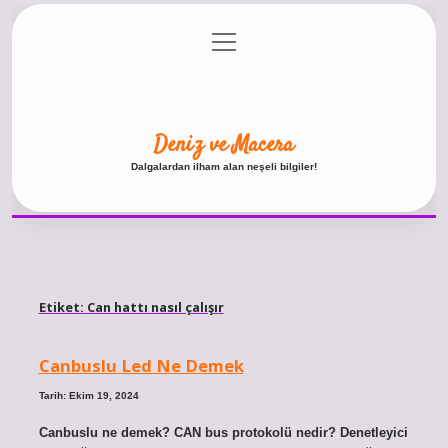
menüyü
Anasayfa
Gizlilik Politikası
Yasal Uyarı
aç
Hakkımızda
Deniz ve Macera
Dalgalardan ilham alan neşeli bilgiler!
Etiket:
Can hattı nasıl çalışır
Canbuslu Led Ne Demek
Tarih: Ekim 19, 2024
Canbuslu ne demek? CAN bus protokolü nedir? Denetleyici