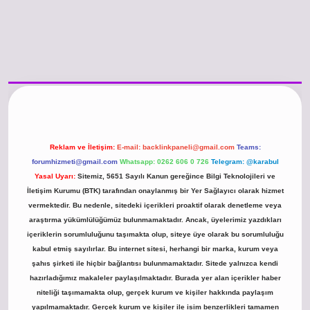
o güncel giriş
https://www.betexper.xyz/
betci.co
betci giriş
hiltonbet günc
Reklam ve İletişim:
E-mail:
backlinkpaneli@gmail.com
Teams:
forumhizmeti@gmail.com
Whatsapp: 0262 606 0 726
Telegram: @karabul
Yasal Uyarı:
Sitemiz, 5651 Sayılı Kanun gereğince Bilgi Teknolojileri ve
İletişim Kurumu (BTK) tarafından onaylanmış bir Yer Sağlayıcı olarak hizmet
vermektedir. Bu nedenle, sitedeki içerikleri proaktif olarak denetleme veya
araştırma yükümlülüğümüz bulunmamaktadır. Ancak, üyelerimiz yazdıkları
içeriklerin sorumluluğunu taşımakta olup, siteye üye olarak bu sorumluluğu
kabul etmiş sayılırlar. Bu internet sitesi, herhangi bir marka, kurum veya
şahıs şirketi ile hiçbir bağlantısı bulunmamaktadır. Sitede yalnızca kendi
hazırladığımız makaleler paylaşılmaktadır. Burada yer alan içerikler haber
niteliği taşımamakta olup, gerçek kurum ve kişiler hakkında paylaşım
yapılmamaktadır. Gerçek kurum ve kişiler ile isim benzerlikleri tamamen