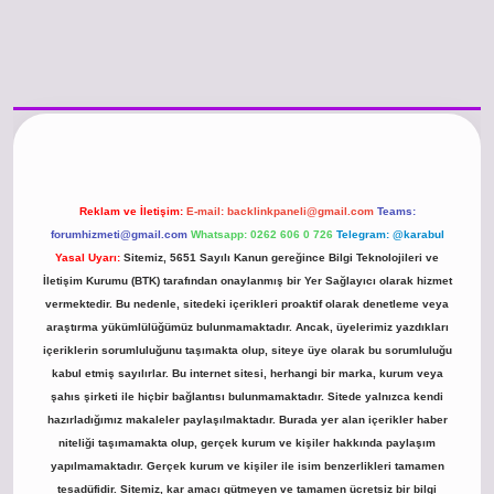
/www.betexper.xyz/
betci.co
betci giriş
hiltonbet güncel giriş
Reklam ve İletişim:
E-mail:
backlinkpaneli@gmail.com
Teams:
forumhizmeti@gmail.com
Whatsapp: 0262 606 0 726
Telegram: @karabul
Yasal Uyarı:
Sitemiz, 5651 Sayılı Kanun gereğince Bilgi Teknolojileri ve
İletişim Kurumu (BTK) tarafından onaylanmış bir Yer Sağlayıcı olarak hizmet
vermektedir. Bu nedenle, sitedeki içerikleri proaktif olarak denetleme veya
araştırma yükümlülüğümüz bulunmamaktadır. Ancak, üyelerimiz yazdıkları
içeriklerin sorumluluğunu taşımakta olup, siteye üye olarak bu sorumluluğu
kabul etmiş sayılırlar. Bu internet sitesi, herhangi bir marka, kurum veya
şahıs şirketi ile hiçbir bağlantısı bulunmamaktadır. Sitede yalnızca kendi
hazırladığımız makaleler paylaşılmaktadır. Burada yer alan içerikler haber
niteliği taşımamakta olup, gerçek kurum ve kişiler hakkında paylaşım
yapılmamaktadır. Gerçek kurum ve kişiler ile isim benzerlikleri tamamen
tesadüfidir. Sitemiz, kar amacı gütmeyen ve tamamen ücretsiz bir bilgi