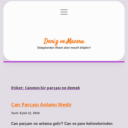
menüyü
Anasayfa
Gizlilik Politikası
Yasal Uyarı
aç
Hakkımızda
Deniz ve Macera
Dalgalardan ilham alan neşeli bilgiler!
Etiket:
Canımın bir parçası ne demek
Çan Parçası Anlamı Nedir
Tarih: Eylül 12, 2024
Can parçam ne anlama gelir? Can ve pare kelimelerinden