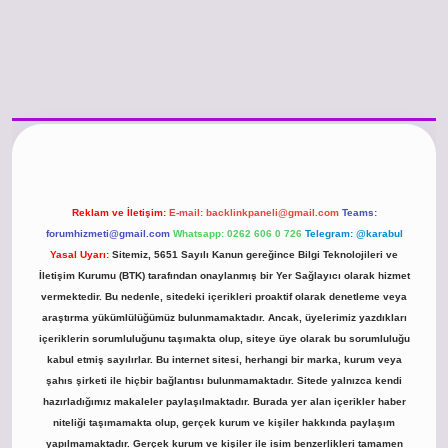
s://www.betexper.xyz/
betci.co
betci giriş
hiltonbet güncel giriş
Reklam ve İletişim:
E-mail:
backlinkpaneli@gmail.com
Teams:
forumhizmeti@gmail.com
Whatsapp: 0262 606 0 726
Telegram: @karabul
Yasal Uyarı:
Sitemiz, 5651 Sayılı Kanun gereğince Bilgi Teknolojileri ve
İletişim Kurumu (BTK) tarafından onaylanmış bir Yer Sağlayıcı olarak hizmet
vermektedir. Bu nedenle, sitedeki içerikleri proaktif olarak denetleme veya
araştırma yükümlülüğümüz bulunmamaktadır. Ancak, üyelerimiz yazdıkları
içeriklerin sorumluluğunu taşımakta olup, siteye üye olarak bu sorumluluğu
kabul etmiş sayılırlar. Bu internet sitesi, herhangi bir marka, kurum veya
şahıs şirketi ile hiçbir bağlantısı bulunmamaktadır. Sitede yalnızca kendi
hazırladığımız makaleler paylaşılmaktadır. Burada yer alan içerikler haber
niteliği taşımamakta olup, gerçek kurum ve kişiler hakkında paylaşım
yapılmamaktadır. Gerçek kurum ve kişiler ile isim benzerlikleri tamamen