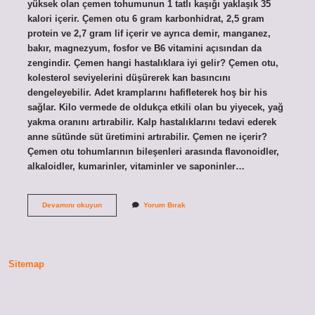
yüksek olan çemen tohumunun 1 tatlı kaşığı yaklaşık 35
kalori içerir. Çemen otu 6 gram karbonhidrat, 2,5 gram
protein ve 2,7 gram lif içerir ve ayrıca demir, manganez,
bakır, magnezyum, fosfor ve B6 vitamini açısından da
zengindir. Çemen hangi hastalıklara iyi gelir? Çemen otu,
kolesterol seviyelerini düşürerek kan basıncını
dengeleyebilir. Adet kramplarını hafifleterek hoş bir his
sağlar. Kilo vermede de oldukça etkili olan bu yiyecek, yağ
yakma oranını artırabilir. Kalp hastalıklarını tedavi ederek
anne sütünde süt üretimini artırabilir. Çemen ne içerir?
Çemen otu tohumlarının bileşenleri arasında flavonoidler,
alkaloidler, kumarinler, vitaminler ve saponinler…
Çemen
Devamını okuyun
Yorum Bırak
Otunun
Içinde
Ne
Var
Sitemap