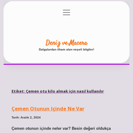
menüyü
Anasayfa
Gizlilik Politikası
Yasal Uyarı
aç
Hakkımızda
Deniz ve Macera
Dalgalardan ilham alan neşeli bilgiler!
Etiket:
Çemen otu kilo almak için nasıl kullanılır
Çemen Otunun Içinde Ne Var
Tarih: Aralık 2, 2024
Çemen otunun içinde neler var? Besin değeri oldukça