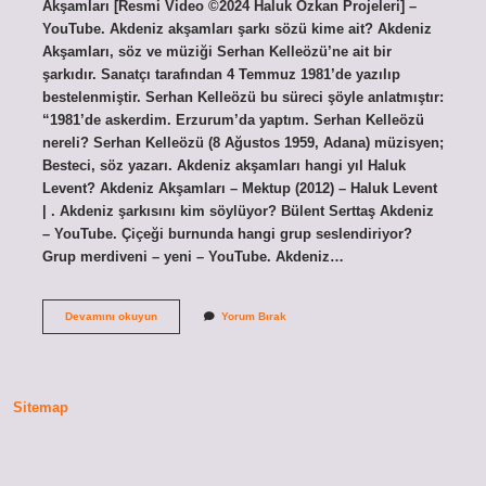
Akşamları [Resmi Video ©2024 Haluk Özkan Projeleri] –
YouTube. Akdeniz akşamları şarkı sözü kime ait? Akdeniz
Akşamları, söz ve müziği Serhan Kelleözü’ne ait bir
şarkıdır. Sanatçı tarafından 4 Temmuz 1981’de yazılıp
bestelenmiştir. Serhan Kelleözü bu süreci şöyle anlatmıştır:
“1981’de askerdim. Erzurum’da yaptım. Serhan Kelleözü
nereli? Serhan Kelleözü (8 Ağustos 1959, Adana) müzisyen;
Besteci, söz yazarı. Akdeniz akşamları hangi yıl Haluk
Levent? Akdeniz Akşamları – Mektup (2012) – Haluk Levent
| . Akdeniz şarkısını kim söylüyor? Bülent Serttaş Akdeniz
– YouTube. Çiçeği burnunda hangi grup seslendiriyor?
Grup merdiveni – yeni – YouTube. Akdeniz…
Akdeniz
Devamını okuyun
Yorum Bırak
Akşamları
Kim
Seslendiriyor
Sitemap