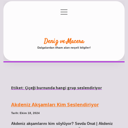
menüyü
Anasayfa
Gizlilik Politikası
Yasal Uyarı
aç
Hakkımızda
Deniz ve Macera
Dalgalardan ilham alan neşeli bilgiler!
Etiket:
Çiçeği burnunda hangi grup seslendiriyor
Akdeniz Akşamları Kim Seslendiriyor
Tarih: Ekim 18, 2024
Akdeniz akşamlarını kim söylüyor? Sevda Onat | Akdeniz