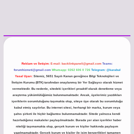
no güncel giriş
https://www.betexper.xyz/
betci.co
betci giriş
hiltonbet gün
Reklam ve İletişim:
E-mail:
backlinkpaneli@gmail.com
Teams:
forumhizmeti@gmail.com
Whatsapp: 0262 606 0 726
Telegram: @karabul
Yasal Uyarı:
Sitemiz, 5651 Sayılı Kanun gereğince Bilgi Teknolojileri ve
İletişim Kurumu (BTK) tarafından onaylanmış bir Yer Sağlayıcı olarak hizmet
vermektedir. Bu nedenle, sitedeki içerikleri proaktif olarak denetleme veya
araştırma yükümlülüğümüz bulunmamaktadır. Ancak, üyelerimiz yazdıkları
içeriklerin sorumluluğunu taşımakta olup, siteye üye olarak bu sorumluluğu
kabul etmiş sayılırlar. Bu internet sitesi, herhangi bir marka, kurum veya
şahıs şirketi ile hiçbir bağlantısı bulunmamaktadır. Sitede yalnızca kendi
hazırladığımız makaleler paylaşılmaktadır. Burada yer alan içerikler haber
niteliği taşımamakta olup, gerçek kurum ve kişiler hakkında paylaşım
yapılmamaktadır. Gerçek kurum ve kişiler ile isim benzerlikleri tamamen