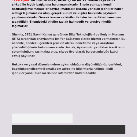
Yasal Uyarı:
Bu internet sitesi, herhangi bir marka, kurum veya şahıs
şirketi ile hiçbir bağlantısı bulunmamaktadır. Sitede yalnızca kendi
hazırladığımız makaleler paylaşılmaktadır. Burada yer alan içerikler haber
niteliği taşımamakta olup, gerçek kurum ve kişiler hakkında paylaşım
yapılmamaktadır. Gerçek kurum ve kişiler ile isim benzerlikleri tamamen
tesadüfidir. Sitemizdeki bilgiler taslak halindedir ve tavsiye niteliği
taşımazlar.
Sitemiz, 5651 Sayılı Kanun gereğince Bilgi Teknolojileri ve İletişim Kurumu
(BTK) tarafından onaylanmış bir Yer Sağlayıcı olarak hizmet vermektedir. Bu
nedenle, sitedeki içerikleri proaktif olarak denetleme veya araştırma
yükümlülüğümüz bulunmamaktadır. Ancak, üyelerimiz yazdıkları içeriklerin
sorumluluğunu taşımakta olup, siteye üye olarak bu sorumluluğu kabul
etmiş sayılırlar.
Hukuka ve yasal düzenlemelere aykırı olduğunu düşündüğünüz içerikleri,
backlinkpanelicomtr@gmail.com
adresine bildirmeniz halinde, ilgili
içerikler yasal süre içerisinde sitemizden kaldırılacaktır.
Arama