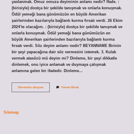
yaslanmak. Omuz omuza deyiminin anlamı nedir? İfade. :
(birisiyle) dostça bir şekilde tanışmak ve onlarla konuşmak.
Ödül yemeği bana günümüzün en büyük Amerikan
şairlerinden bazılarıyla bağlantı kurma fırsatı verdi. 26 Ekim
2024’te olacağım. : (birisiyle) dostça bir şekilde tanışmak ve
onlarla konuşmak. Ödül yemeği bana günümüzün en
büyük Amerikan şairlerinden bazılarıyla bağlantı kurma
fırsatı verdi. Söz deyim anlamı nedir? BEYANNAME Birinin
bir şeyi yapacağına dair söz vermesini istemek. 3. Kulak
vermek atasözü mü deyim mi? Dinleme, bir şeyi dikkatle
dinlemek, onu iyice anlamak ve duymaya çalışmak
anlamına gelen bir ifadedir. Dinleme…
Omuz
Devamını okuyun
Yorum Bırak
Vermek
Deyim
Anlamı
Nedir
Sitemap