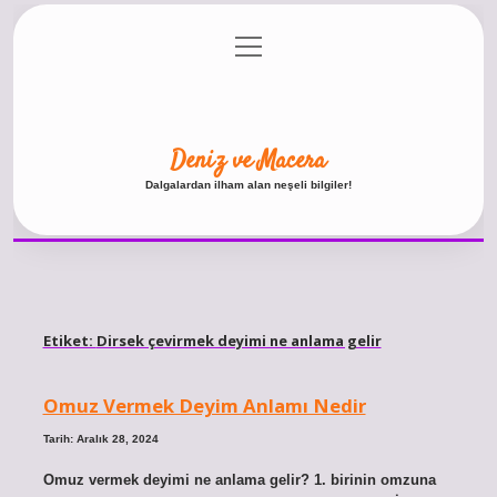
menüyü
Anasayfa
Gizlilik Politikası
Yasal Uyarı
aç
Hakkımızda
Deniz ve Macera
Dalgalardan ilham alan neşeli bilgiler!
Etiket:
Dirsek çevirmek deyimi ne anlama gelir
Omuz Vermek Deyim Anlamı Nedir
Tarih: Aralık 28, 2024
Omuz vermek deyimi ne anlama gelir? 1. birinin omzuna