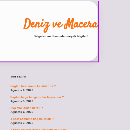
Deniz ve Macera
Dalgalardan ilham alan neşeli bilgiler!
Sidebar
ilbet
vdcasino giriş sitesi
vdcasino güncel giriş
https:/
Son Yazılar
Bağlan biri hamile kalabilir mi ?
Ağustos 6, 2026
Kaplumbağa hangi tür bir hayvandır ?
Ağustos 5, 2026
Ava Max aslen nereli ?
Ağustos 4, 2026
1 saat at binme kaç kaloridir ?
Ağustos 3, 2026
1 hafta dolapta duran çiğ köfte yenir mi ?