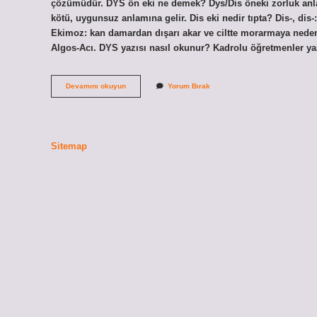
çözümüdür. DYS ön eki ne demek? Dys/Dis öneki zorluk anlam
kötü, uygunsuz anlamına gelir. Dis eki nedir tıpta? Dis-, dis-: t
Ekimoz: kan damardan dışarı akar ve ciltte morarmaya neden o
Algos-Acı. DYS yazısı nasıl okunur? Kadrolu öğretmenler y
Dys
Devamını okuyun
Yorum Bırak
Eki
Ne
Anlama
Gelir
Sitemap