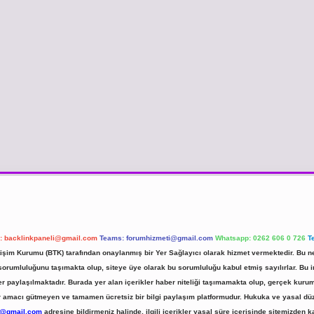
l:
backlinkpaneli@gmail.com
Teams:
forumhizmeti@gmail.com
Whatsapp: 0262 606 0 726
T
etişim Kurumu (BTK) tarafından onaylanmış bir Yer Sağlayıcı olarak hizmet vermektedir. Bu ne
umluluğunu taşımakta olup, siteye üye olarak bu sorumluluğu kabul etmiş sayılırlar. Bu inte
er paylaşılmaktadır. Burada yer alan içerikler haber niteliği taşımamakta olup, gerçek ku
 kar amacı gütmeyen ve tamamen ücretsiz bir bilgi paylaşım platformudur. Hukuka ve yasal d
r@gmail.com
adresine bildirmeniz halinde, ilgili içerikler yasal süre içerisinde sitemizden ka