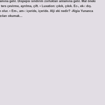
ına gelir. Dispepsi sindirim zorlukları anlamına gelir. Mal öneki
ers çevirme, ayrılma, çift. • Luxation: çıkık, çıkık. Ec-, ek-: dış.
lur. • Em-, am-: içeride, içeride. Alji eki nedir? -Algia Yunanca
azıları okumak…