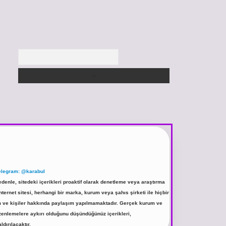
Arama
elegram: @karabul
denle, sitedeki içerikleri proaktif olarak denetleme veya araştırma
rnet sitesi, herhangi bir marka, kurum veya şahıs şirketi ile hiçbir
rum ve kişiler hakkında paylaşım yapılmamaktadır. Gerçek kurum ve
üzenlemelere aykırı olduğunu düşündüğünüz içerikleri,
ldırılacaktır.