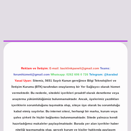
o güncel giriş
https://www.betexper.xyz/
betci.co
betci giriş
hiltonbet günce
Reklam ve İletişim:
E-mail:
backlinkpaneli@gmail.com
Teams:
forumhizmeti@gmail.com
Whatsapp: 0262 606 0 726
Telegram: @karabul
Yasal Uyarı:
Sitemiz, 5651 Sayılı Kanun gereğince Bilgi Teknolojileri ve
İletişim Kurumu (BTK) tarafından onaylanmış bir Yer Sağlayıcı olarak hizmet
vermektedir. Bu nedenle, sitedeki içerikleri proaktif olarak denetleme veya
araştırma yükümlülüğümüz bulunmamaktadır. Ancak, üyelerimiz yazdıkları
içeriklerin sorumluluğunu taşımakta olup, siteye üye olarak bu sorumluluğu
kabul etmiş sayılırlar. Bu internet sitesi, herhangi bir marka, kurum veya
şahıs şirketi ile hiçbir bağlantısı bulunmamaktadır. Sitede yalnızca kendi
hazırladığımız makaleler paylaşılmaktadır. Burada yer alan içerikler haber
niteliği taşımamakta olup, gerçek kurum ve kişiler hakkında paylaşım