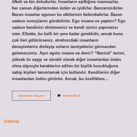
öfkeli ve kin doludurlar. İnsanların eşitliğine inanmazlar,
her zaman diğerlerinden üstün ve iyidirler. Benzersizdirler.
Bazen insanlar egonun bu etkilerinin farkındadırlar. Bazen
sadece sonuçlarını görebilirler. Ego insana ne yaptırır? Ego
sadece kendinizi dinlemenizi ve kendi işinizi yapmanızı
ister. Elbette, bu belli bir yere kadar gereklidir, ancak bunu
çok ileri götürürseniz, etrafınızdaki insanların
deneyimlerini dinleyip onların tavsiyelerini görmezden
gelemezsiniz. Aşırı egolu insana ne denir? “Narsist” terimi,
yüksek öz saygı ve sürekli olarak diğer insanlardan üstün
olma algısıyla karakterize edilen bir kişilik bozukluğuna
sahip kişileri tanımlamak için kullanılır. Kendilerini diğer
insanlardan üstün görürler. Ancak, bu özelliklere…
Egolu
Devamını okuyun
Yorum Bırak
Insanlar
Ne
Yapar
Sitemap