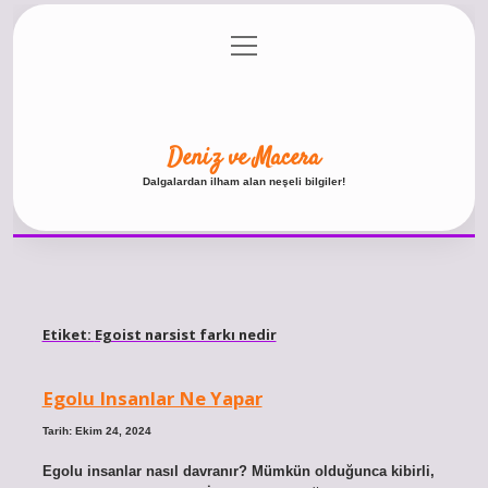
menüyü
Anasayfa
Gizlilik Politikası
Yasal Uyarı
aç
Hakkımızda
Deniz ve Macera
Dalgalardan ilham alan neşeli bilgiler!
Etiket:
Egoist narsist farkı nedir
Egolu Insanlar Ne Yapar
Tarih: Ekim 24, 2024
Egolu insanlar nasıl davranır? Mümkün olduğunca kibirli,