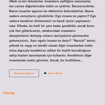
öfkeli ve kin doludurlar. İnsanların eşitliğine inanmazlar,
her zaman diğerlerinden üstün ve iyidirler. Benzersizdirler.
Bazen insanlar egonun bu etkilerinin farkındadırlar. Bazen
sadece sonuçlarını görebilirler. Ego insana ne yaptırır? Ego
sadece kendinizi dinlemenizi ve kendi işinizi yapmanızı
ister. Elbette, bu belli bir yere kadar gereklidir, ancak bunu
çok ileri götürürseniz, etrafınızdaki insanların
deneyimlerini dinleyip onların tavsiyelerini görmezden
gelemezsiniz. Aşırı egolu insana ne denir? “Narsist” terimi,
yüksek öz saygı ve sürekli olarak diğer insanlardan üstün
olma algısıyla karakterize edilen bir kişilik bozukluğuna
sahip kişileri tanımlamak için kullanılır. Kendilerini diğer
insanlardan üstün görürler. Ancak, bu özelliklere…
Egolu
Devamını okuyun
Yorum Bırak
Insanlar
Ne
Yapar
Sitemap