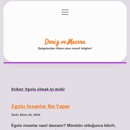
menüyü
Anasayfa
Gizlilik Politikası
Yasal Uyarı
aç
Hakkımızda
Deniz ve Macera
Dalgalardan ilham alan neşeli bilgiler!
Etiket:
Egolu olmak iyi midir
Egolu Insanlar Ne Yapar
Tarih: Ekim 24, 2024
Egolu insanlar nasıl davranır? Mümkün olduğunca kibirli,