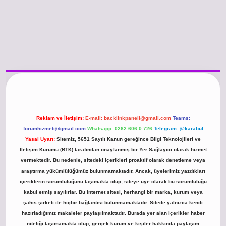
www.betexper.xyz/
betci.co
betci giriş
hiltonbet güncel giriş
Reklam ve İletişim:
E-mail:
backlinkpaneli@gmail.com
Teams:
forumhizmeti@gmail.com
Whatsapp: 0262 606 0 726
Telegram: @karabul
Yasal Uyarı:
Sitemiz, 5651 Sayılı Kanun gereğince Bilgi Teknolojileri ve
İletişim Kurumu (BTK) tarafından onaylanmış bir Yer Sağlayıcı olarak hizmet
vermektedir. Bu nedenle, sitedeki içerikleri proaktif olarak denetleme veya
araştırma yükümlülüğümüz bulunmamaktadır. Ancak, üyelerimiz yazdıkları
içeriklerin sorumluluğunu taşımakta olup, siteye üye olarak bu sorumluluğu
kabul etmiş sayılırlar. Bu internet sitesi, herhangi bir marka, kurum veya
şahıs şirketi ile hiçbir bağlantısı bulunmamaktadır. Sitede yalnızca kendi
hazırladığımız makaleler paylaşılmaktadır. Burada yer alan içerikler haber
niteliği taşımamakta olup, gerçek kurum ve kişiler hakkında paylaşım