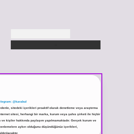
Arama
elegram: @karabul
denle, sitedeki içerikleri proaktif olarak denetleme veya araştırma
rnet sitesi, herhangi bir marka, kurum veya şahıs şirketi ile hiçbir
rum ve kişiler hakkında paylaşım yapılmamaktadır. Gerçek kurum ve
üzenlemelere aykırı olduğunu düşündüğünüz içerikleri,
ldırılacaktır.