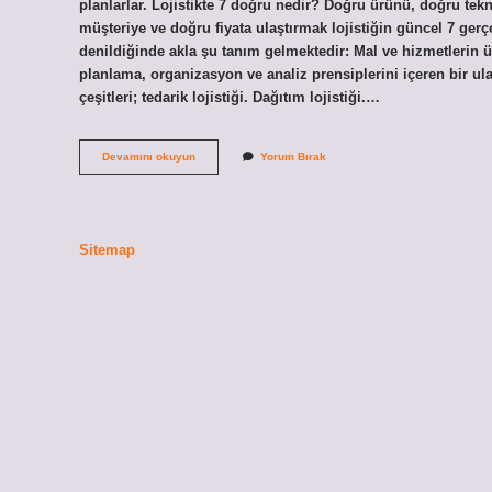
planlarlar. Lojistikte 7 doğru nedir? Doğru ürünü, doğru te
müşteriye ve doğru fiyata ulaştırmak lojistiğin güncel 7 gerç
denildiğinde akla şu tanım gelmektedir: Mal ve hizmetlerin ü
planlama, organizasyon ve analiz prensiplerini içeren bir ulaşt
çeşitleri; tedarik lojistiği. Dağıtım lojistiği.…
Lojistik
Devamını okuyun
Yorum Bırak
Nedir
Kısa
Bilgi
Sitemap