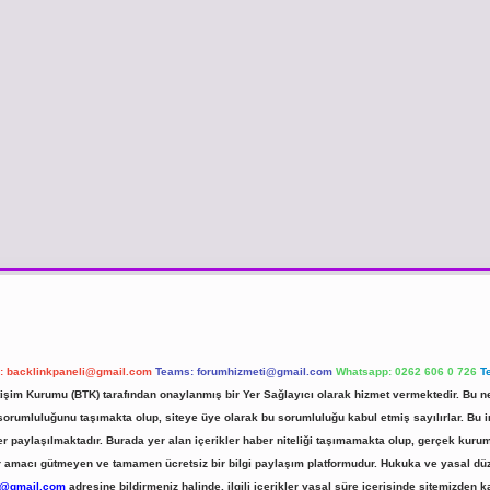
l:
backlinkpaneli@gmail.com
Teams:
forumhizmeti@gmail.com
Whatsapp: 0262 606 0 726
T
etişim Kurumu (BTK) tarafından onaylanmış bir Yer Sağlayıcı olarak hizmet vermektedir. Bu ne
umluluğunu taşımakta olup, siteye üye olarak bu sorumluluğu kabul etmiş sayılırlar. Bu inte
er paylaşılmaktadır. Burada yer alan içerikler haber niteliği taşımamakta olup, gerçek ku
 kar amacı gütmeyen ve tamamen ücretsiz bir bilgi paylaşım platformudur. Hukuka ve yasal d
r@gmail.com
adresine bildirmeniz halinde, ilgili içerikler yasal süre içerisinde sitemizden ka