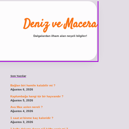
Deniz ve Macera
Dalgalardan ilham alan neşeli bilgiler!
Sidebar
ilbet
vdcasino giriş sitesi
vdcasino güncel giriş
https://www.
Son Yazılar
Bağlan biri hamile kalabilir mi ?
Ağustos 6, 2026
Kaplumbağa hangi tür bir hayvandır ?
Ağustos 5, 2026
Ava Max aslen nereli ?
Ağustos 4, 2026
1 saat at binme kaç kaloridir ?
Ağustos 3, 2026
1 hafta dolapta duran çiğ köfte yenir mi ?